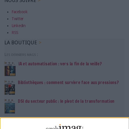
NOUS SUIVRE
Facebook
Twitter
Linkedin
RSS
LA BOUTIQUE
Les derniers mags :
IA et automatisation : vers la fin de la veille?
Bibliothèques : comment survivre face aux pressions?
DSI du secteur public : le pivot de la transformation
Les derniers guides :