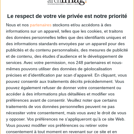
IA génératives : cas d’usage et retours d’expérience
Le respect de votre vie privée est notre priorité
Archivage physique et électronique : enjeux, méthodes et
Nous et nos
partenaires
stockons et/ou accédons à des
outils
informations sur un appareil, telles que les cookies, et traitons
des données personnelles telles que des identifiants uniques et
Stratégie data : tirez profit de l’intelligence des
des informations standards envoyées par un appareil pour des
données
publicités et du contenu personnalisés, des mesures de publicité
et de contenu, des études d'audience et le développement de
services.
Avec votre permission, nos 248 partenaires et nous-
mêmes pouvons utiliser des données de géolocalisation
LES DERNIÈRES PARUTIONS
précises et d’identification par scan d'appareil. En cliquant, vous
pouvez consentir aux traitements décrits précédemment. Vous
pouvez également refuser de donner votre consentement ou
accéder à des informations plus détaillées et modifier vos
préférences avant de consentir.
Veuillez noter que certains
traitements de vos données personnelles peuvent ne pas
nécessiter votre consentement, mais vous avez le droit de vous
y opposer. Vos préférences ne s'appliqueront qu’à ce site Web.
Vous pouvez modifier vos préférences ou retirer votre
consentement à tout moment en revenant sur ce site et en