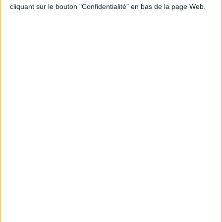
cliquant sur le bouton "Confidentialité" en bas de la page Web.
Calico : IA générative locale : vers une gestion de
l’information plus intelligente et souveraine
Archimag : Stop au vrac numérique !
Archimag : Donnée produit : gouverner, enrichir, diffuser
et sécuriser un actif devenu stratégique
Coexel : Libérez le potentiel de la Veille avec l’IA
Générative - Edition 2026
Archimag : Facturation électronique : le plan d’action
opérationnel pour septembre 2026