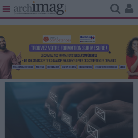
BIBLIOTHÈQUE ÉDITION
ARCHIVES PATRIMOINE
VEILLE DOCUMENTATION
DÉMAT CLOUD
UNIVERS DATA
TRAVAIL COLLABORATIF
VIE NUMÉRIQUE
NUMÉRIQUE RESPONSABLE
LES DOSSIERS
LES NEWSLETTERS
LE MAGAZINE