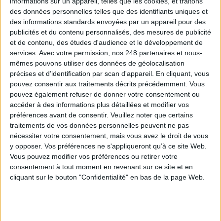
informations sur un appareil, telles que les cookies, et traitons
des données personnelles telles que des identifiants uniques et
des informations standards envoyées par un appareil pour des
Les derniers guides :
publicités et du contenu personnalisés, des mesures de publicité
IA génératives : cas d’usage et retours d’expérience
et de contenu, des études d'audience et le développement de
services.
Avec votre permission, nos 248 partenaires et nous-
mêmes pouvons utiliser des données de géolocalisation
Archivage physique et électronique : enjeux, méthodes et
précises et d’identification par scan d'appareil. En cliquant, vous
outils
pouvez consentir aux traitements décrits précédemment. Vous
pouvez également refuser de donner votre consentement ou
accéder à des informations plus détaillées et modifier vos
Stratégie data : tirez profit de l’intelligence des
données
préférences avant de consentir.
Veuillez noter que certains
traitements de vos données personnelles peuvent ne pas
nécessiter votre consentement, mais vous avez le droit de vous
y opposer. Vos préférences ne s'appliqueront qu’à ce site Web.
LES DERNIÈRES PARUTIONS
Vous pouvez modifier vos préférences ou retirer votre
consentement à tout moment en revenant sur ce site et en
cliquant sur le bouton "Confidentialité" en bas de la page Web.