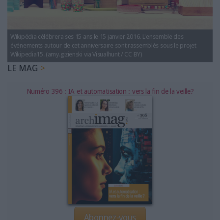
LES GUIDES PRATIQUES
LES BASES DE DONNÉES
L'ESPACE EMPLOI
Wikipédia célébrera ses 15 ans le 15 janvier 2016. L'ensemble des
L'AGENDA
événements autour de cet anniversaire sont rassemblés sous le projet
Wikipedia15. (amy.gizienski via Visualhunt / CC BY)
L'ANNUAIRE DES ACTEURS
LE MAG
LES LIVRES BLANCS
LES SUPPLÉMENTS
Numéro 396 : IA et automatisation : vers la fin de la veille?
NOS OFFRES D'ABONNEMENTS
Abonnez-vous