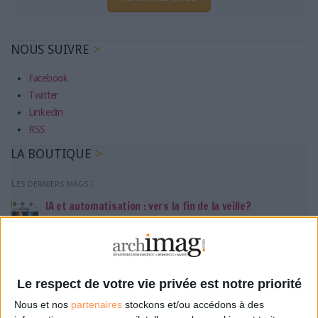
NOUS SUIVRE
Facebook
Twitter
Linkedin
RSS
LA BOUTIQUE
Les derniers mags :
IA et automatisation : vers la fin de la veille?
Bibliothèques : comment survivre face aux pressions?
Le respect de votre vie privée est notre priorité
DSI du secteur public : le pivot de la transformation
Nous et nos
partenaires
stockons et/ou accédons à des