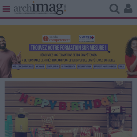
BIBLIOTHÈQUE ÉDITION
ARCHIVES PATRIMOINE
VEILLE DOCUMENTATION
DÉMAT CLOUD
UNIVERS DATA
TRAVAIL COLLABORATIF
VIE NUMÉRIQUE
NUMÉRIQUE RESPONSABLE
LES DOSSIERS
LES NEWSLETTERS
LE MAGAZINE