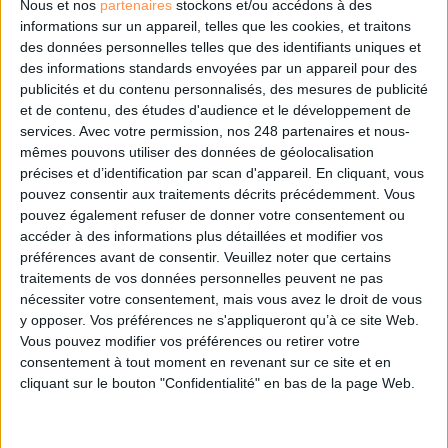
Nous et nos
partenaires
stockons et/ou accédons à des
informations sur un appareil, telles que les cookies, et traitons
des données personnelles telles que des identifiants uniques et
Les derniers guides :
des informations standards envoyées par un appareil pour des
IA génératives : cas d’usage et retours d’expérience
publicités et du contenu personnalisés, des mesures de publicité
et de contenu, des études d'audience et le développement de
services.
Avec votre permission, nos 248 partenaires et nous-
Archivage physique et électronique : enjeux, méthodes et
mêmes pouvons utiliser des données de géolocalisation
outils
précises et d’identification par scan d'appareil. En cliquant, vous
pouvez consentir aux traitements décrits précédemment. Vous
Stratégie data : tirez profit de l’intelligence des
pouvez également refuser de donner votre consentement ou
données
accéder à des informations plus détaillées et modifier vos
préférences avant de consentir.
Veuillez noter que certains
traitements de vos données personnelles peuvent ne pas
nécessiter votre consentement, mais vous avez le droit de vous
LES DERNIÈRES PARUTIONS
y opposer. Vos préférences ne s'appliqueront qu’à ce site Web.
Vous pouvez modifier vos préférences ou retirer votre
consentement à tout moment en revenant sur ce site et en
cliquant sur le bouton "Confidentialité" en bas de la page Web.