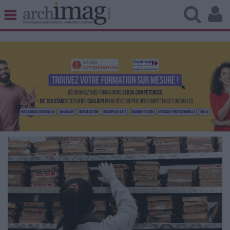
BIBLIOTHÈQUE ÉDITION
ARCHIVES PATRIMOINE
VEILLE DOCUMENTATION
DÉMAT CLOUD
UNIVERS DATA
TRAVAIL COLLABORATIF
VIE NUMÉRIQUE
NUMÉRIQUE RESPONSABLE
LES DOSSIERS
LES NEWSLETTERS
LE MAGAZINE