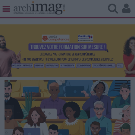
BIBLIOTHÈQUE ÉDITION
ARCHIVES PATRIMOINE
VEILLE DOCUMENTATION
DÉMAT CLOUD
UNIVERS DATA
TRAVAIL COLLABORATIF
VIE NUMÉRIQUE
NUMÉRIQUE RESPONSABLE
LES DOSSIERS
LES NEWSLETTERS
LE MAGAZINE