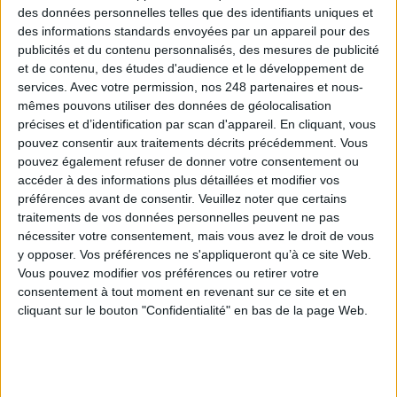
DSI du secteur public : le pivot de la transformation
des données personnelles telles que des identifiants uniques et
des informations standards envoyées par un appareil pour des
publicités et du contenu personnalisés, des mesures de publicité
et de contenu, des études d'audience et le développement de
Les derniers guides :
services.
Avec votre permission, nos 248 partenaires et nous-
IA génératives : cas d’usage et retours d’expérience
mêmes pouvons utiliser des données de géolocalisation
précises et d’identification par scan d'appareil. En cliquant, vous
pouvez consentir aux traitements décrits précédemment. Vous
Archivage physique et électronique : enjeux, méthodes et
pouvez également refuser de donner votre consentement ou
outils
accéder à des informations plus détaillées et modifier vos
préférences avant de consentir.
Veuillez noter que certains
Stratégie data : tirez profit de l’intelligence des
traitements de vos données personnelles peuvent ne pas
données
nécessiter votre consentement, mais vous avez le droit de vous
y opposer. Vos préférences ne s'appliqueront qu’à ce site Web.
Vous pouvez modifier vos préférences ou retirer votre
consentement à tout moment en revenant sur ce site et en
LES DERNIÈRES PARUTIONS
cliquant sur le bouton "Confidentialité" en bas de la page Web.