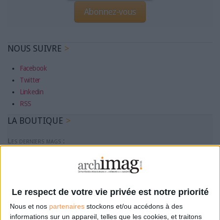
Abonnez-vous
NOUS SUIVRE
Facebook
Twitter
Linkedin
RSS
LA BOUTIQUE
Les derniers mags :
IA et automatisation : vers la fin de la veille?
Bibliothèques : comment survivre face aux pressions?
Le respect de votre vie privée est notre priorité
Nous et nos
partenaires
stockons et/ou accédons à des
informations sur un appareil, telles que les cookies, et traitons