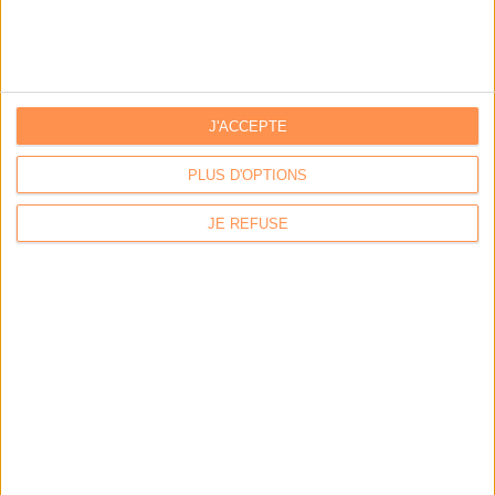
Par:
Hugo Velluet
Quand la démat devient obligatoire
Par:
Bruno Texier
Le plus beau but de tous les temps, signé Pelé, reconstitué
J'ACCEPTE
grâce...
Par:
PLUS D'OPTIONS
Bruno Texier
Système d'information : ranger son fouillis d’applications
JE REFUSE
Par:
Christophe Dutheil
Un callbot dopé à l‘IA pour répondre aux citoyens de Plaisir
Par:
Axel Halsenbach
L'AGENDA