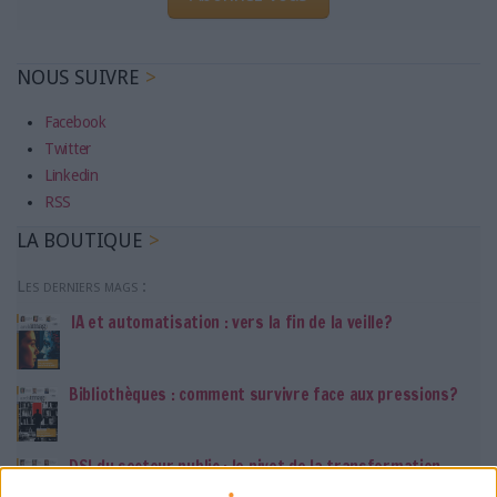
NOUS SUIVRE
Facebook
Twitter
Linkedin
RSS
LA BOUTIQUE
Les derniers mags :
IA et automatisation : vers la fin de la veille?
Bibliothèques : comment survivre face aux pressions?
DSI du secteur public : le pivot de la transformation