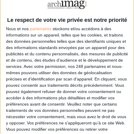
Les derniers guides :
Le respect de votre vie privée est notre priorité
IA génératives : cas d’usage et retours d’expérience
Nous et nos
partenaires
stockons et/ou accédons à des
informations sur un appareil, telles que les cookies, et traitons
des données personnelles telles que des identifiants uniques et
Archivage physique et électronique : enjeux, méthodes et
des informations standards envoyées par un appareil pour des
outils
publicités et du contenu personnalisés, des mesures de publicité
et de contenu, des études d'audience et le développement de
Stratégie data : tirez profit de l’intelligence des
services.
Avec votre permission, nos 248 partenaires et nous-
données
mêmes pouvons utiliser des données de géolocalisation
précises et d’identification par scan d'appareil. En cliquant, vous
pouvez consentir aux traitements décrits précédemment. Vous
pouvez également refuser de donner votre consentement ou
LES DERNIÈRES PARUTIONS
accéder à des informations plus détaillées et modifier vos
préférences avant de consentir.
Veuillez noter que certains
traitements de vos données personnelles peuvent ne pas
nécessiter votre consentement, mais vous avez le droit de vous
y opposer. Vos préférences ne s'appliqueront qu’à ce site Web.
Vous pouvez modifier vos préférences ou retirer votre