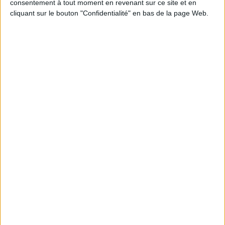
consentement à tout moment en revenant sur ce site et en
cliquant sur le bouton "Confidentialité" en bas de la page Web.
Calico : IA générative locale : vers une gestion de
l’information plus intelligente et souveraine
Archimag : Stop au vrac numérique !
Archimag : Donnée produit : gouverner, enrichir, diffuser
et sécuriser un actif devenu stratégique
Coexel : Libérez le potentiel de la Veille avec l’IA
Générative - Edition 2026