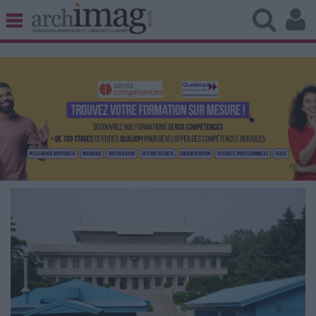
BIBLIOTHÈQUE ÉDITION
ARCHIVES PATRIMOINE
VEILLE DOCUMENTATION
DÉMAT CLOUD
UNIVERS DATA
TRAVAIL COLLABORATIF
VIE NUMÉRIQUE
NUMÉRIQUE RESPONSABLE
LES DOSSIERS
LES NEWSLETTERS
LE MAGAZINE