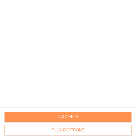
Alfeo
Logiciel de documentation technique
BUZZ
Vous avez partagé
Vous avez aimé
Le gouvernement reporte l'obligation de facturation
J'ACCEPTE
électron...
Par:
Bruno Texier
PLUS D'OPTIONS
Seuls 27% des Français sont conscients de l’impact du