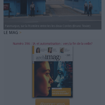
LES GUIDES PRATIQUES
LES BASES DE DONNÉES
L'ESPACE EMPLOI
L'AGENDA
Panmunjon, sur la frontière entre les les deux Corées (Bruno Texier)
L'ANNUAIRE DES ACTEURS
LE MAG
LES LIVRES BLANCS
LES SUPPLÉMENTS
Numéro 396 : IA et automatisation : vers la fin de la veille?
NOS OFFRES D'ABONNEMENTS
Abonnez-vous