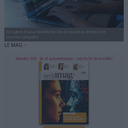
LES GUIDES PRATIQUES
LES BASES DE DONNÉES
L'ESPACE EMPLOI
L'AGENDA
Des agents IA pour identifier les clés de réussite ou d'échec d'un
L'ANNUAIRE DES ACTEURS
processus (Magnific)
LES LIVRES BLANCS
LE MAG
LES SUPPLÉMENTS
Numéro 396 : IA et automatisation : vers la fin de la veille?
NOS OFFRES D'ABONNEMENTS