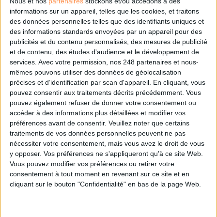
Nous et nos
partenaires
stockons et/ou accédons à des
informations sur un appareil, telles que les cookies, et traitons
des données personnelles telles que des identifiants uniques et
des informations standards envoyées par un appareil pour des
Les derniers guides :
publicités et du contenu personnalisés, des mesures de publicité
IA génératives : cas d’usage et retours d’expérience
et de contenu, des études d'audience et le développement de
services.
Avec votre permission, nos 248 partenaires et nous-
mêmes pouvons utiliser des données de géolocalisation
Archivage physique et électronique : enjeux, méthodes et
précises et d’identification par scan d'appareil. En cliquant, vous
outils
pouvez consentir aux traitements décrits précédemment. Vous
pouvez également refuser de donner votre consentement ou
Stratégie data : tirez profit de l’intelligence des
accéder à des informations plus détaillées et modifier vos
données
préférences avant de consentir.
Veuillez noter que certains
traitements de vos données personnelles peuvent ne pas
nécessiter votre consentement, mais vous avez le droit de vous
y opposer. Vos préférences ne s'appliqueront qu’à ce site Web.
LES DERNIÈRES PARUTIONS
Vous pouvez modifier vos préférences ou retirer votre
consentement à tout moment en revenant sur ce site et en
cliquant sur le bouton "Confidentialité" en bas de la page Web.