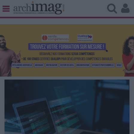
BIBLIOTHÈQUE ÉDITION
ARCHIVES PATRIMOINE
VEILLE DOCUMENTATION
DÉMAT CLOUD
UNIVERS DATA
TRAVAIL COLLABORATIF
VIE NUMÉRIQUE
NUMÉRIQUE RESPONSABLE
LES DOSSIERS
LES NEWSLETTERS
LE MAGAZINE