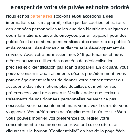
DSI du secteur public : le pivot de la transformation
Le respect de votre vie privée est notre priorité
Nous et nos
partenaires
stockons et/ou accédons à des
informations sur un appareil, telles que les cookies, et traitons
Les derniers guides :
des données personnelles telles que des identifiants uniques et
des informations standards envoyées par un appareil pour des
IA génératives : cas d’usage et retours d’expérience
publicités et du contenu personnalisés, des mesures de publicité
et de contenu, des études d'audience et le développement de
services.
Avec votre permission, nos 248 partenaires et nous-
Archivage physique et électronique : enjeux, méthodes et
mêmes pouvons utiliser des données de géolocalisation
outils
précises et d’identification par scan d'appareil. En cliquant, vous
pouvez consentir aux traitements décrits précédemment. Vous
Stratégie data : tirez profit de l’intelligence des
pouvez également refuser de donner votre consentement ou
données
accéder à des informations plus détaillées et modifier vos
préférences avant de consentir.
Veuillez noter que certains
traitements de vos données personnelles peuvent ne pas
nécessiter votre consentement, mais vous avez le droit de vous
LES DERNIÈRES PARUTIONS
y opposer. Vos préférences ne s'appliqueront qu’à ce site Web.
Vous pouvez modifier vos préférences ou retirer votre
consentement à tout moment en revenant sur ce site et en
cliquant sur le bouton "Confidentialité" en bas de la page Web.