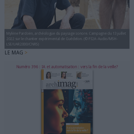
LES GUIDES PRATIQUES
LES BASES DE DONNÉES
L'ESPACE EMPLOI
L'AGENDA
Mylène Pardoën, archéologue du paysage sonore. Campagne du 13 juillet
L'ANNUAIRE DES ACTEURS
2022 sur le chantier expérimental de Guédelon. (© PI2A-Audio/MSH-
LES LIVRES BLANCS
LSE/UAR2000/CNRS)
LE MAG
LES SUPPLÉMENTS
Numéro 396 : IA et automatisation : vers la fin de la veille?
NOS OFFRES D'ABONNEMENTS