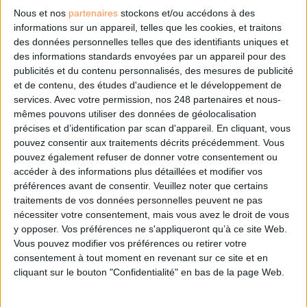
DSI du secteur public : le pivot de la transformation
Nous et nos
partenaires
stockons et/ou accédons à des
informations sur un appareil, telles que les cookies, et traitons
des données personnelles telles que des identifiants uniques et
des informations standards envoyées par un appareil pour des
Les derniers guides :
publicités et du contenu personnalisés, des mesures de publicité
IA génératives : cas d’usage et retours d’expérience
et de contenu, des études d'audience et le développement de
services.
Avec votre permission, nos 248 partenaires et nous-
mêmes pouvons utiliser des données de géolocalisation
Archivage physique et électronique : enjeux, méthodes et
précises et d’identification par scan d'appareil. En cliquant, vous
outils
pouvez consentir aux traitements décrits précédemment. Vous
pouvez également refuser de donner votre consentement ou
accéder à des informations plus détaillées et modifier vos
Stratégie data : tirez profit de l’intelligence des
données
préférences avant de consentir.
Veuillez noter que certains
traitements de vos données personnelles peuvent ne pas
nécessiter votre consentement, mais vous avez le droit de vous
y opposer. Vos préférences ne s'appliqueront qu’à ce site Web.
LES DERNIÈRES PARUTIONS
Vous pouvez modifier vos préférences ou retirer votre
consentement à tout moment en revenant sur ce site et en
cliquant sur le bouton "Confidentialité" en bas de la page Web.