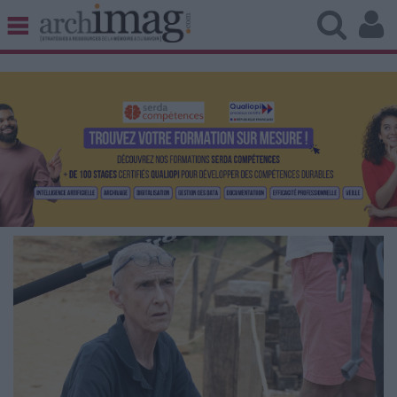
BIBLIOTHÈQUE ÉDITION
ARCHIVES PATRIMOINE
VEILLE DOCUMENTATION
DÉMAT CLOUD
UNIVERS DATA
TRAVAIL COLLABORATIF
VIE NUMÉRIQUE
NUMÉRIQUE RESPONSABLE
LES DOSSIERS
LES NEWSLETTERS
LE MAGAZINE