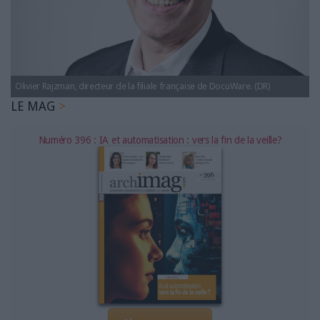
LES GUIDES PRATIQUES
LES BASES DE DONNÉES
L'ESPACE EMPLOI
L'AGENDA
L'ANNUAIRE DES ACTEURS
Olivier Rajzman, directeur de la filiale française de DocuWare. (DR)
LES LIVRES BLANCS
LE MAG
LES SUPPLÉMENTS
Numéro 396 : IA et automatisation : vers la fin de la veille?
NOS OFFRES D'ABONNEMENTS