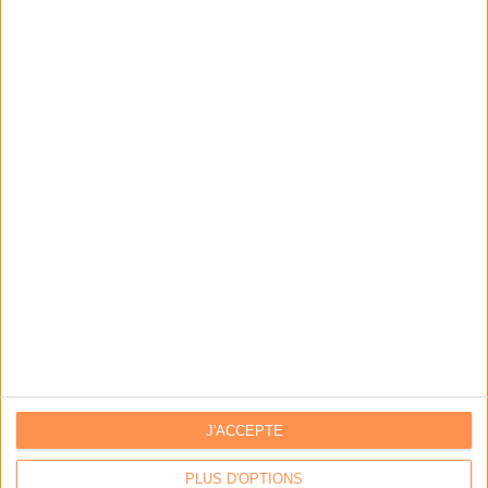
BEARSTECH
Stockage, hébergement & services managés
BUZZ
Vous avez partagé
Vous avez aimé
Des archives inédites de Led Zeppelin refont surface
Par:
Bruno Texier
J'ACCEPTE
Le plus beau but de tous les temps, signé Pelé, reconstitué
grâce...
PLUS D'OPTIONS