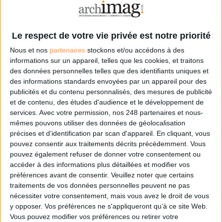
Les derniers guides :
Le respect de votre vie privée est notre priorité
IA génératives : cas d’usage et retours d’expérience
Nous et nos
partenaires
stockons et/ou accédons à des
informations sur un appareil, telles que les cookies, et traitons
des données personnelles telles que des identifiants uniques et
Archivage physique et électronique : enjeux, méthodes et
des informations standards envoyées par un appareil pour des
outils
publicités et du contenu personnalisés, des mesures de publicité
et de contenu, des études d'audience et le développement de
Stratégie data : tirez profit de l’intelligence des
services.
Avec votre permission, nos 248 partenaires et nous-
données
mêmes pouvons utiliser des données de géolocalisation
précises et d’identification par scan d'appareil. En cliquant, vous
pouvez consentir aux traitements décrits précédemment. Vous
pouvez également refuser de donner votre consentement ou
LES DERNIÈRES PARUTIONS
accéder à des informations plus détaillées et modifier vos
préférences avant de consentir.
Veuillez noter que certains
traitements de vos données personnelles peuvent ne pas
nécessiter votre consentement, mais vous avez le droit de vous
y opposer. Vos préférences ne s'appliqueront qu’à ce site Web.
Vous pouvez modifier vos préférences ou retirer votre