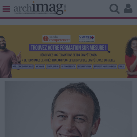
BIBLIOTHÈQUE ÉDITION
ARCHIVES PATRIMOINE
VEILLE DOCUMENTATION
DÉMAT CLOUD
UNIVERS DATA
TRAVAIL COLLABORATIF
VIE NUMÉRIQUE
NUMÉRIQUE RESPONSABLE
LES DOSSIERS
LES NEWSLETTERS
LE MAGAZINE