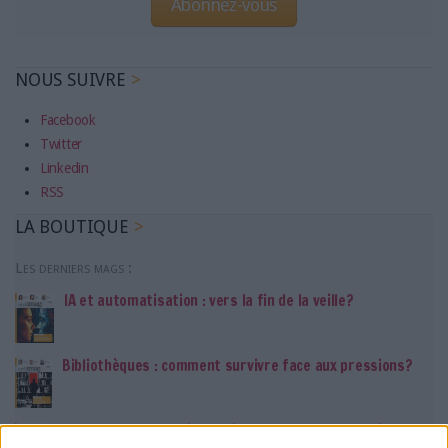
Abonnez-vous
NOUS SUIVRE
Facebook
Twitter
Linkedin
RSS
LA BOUTIQUE
Les derniers mags :
IA et automatisation : vers la fin de la veille?
Bibliothèques : comment survivre face aux pressions?
DSI du secteur public : le pivot de la transformation