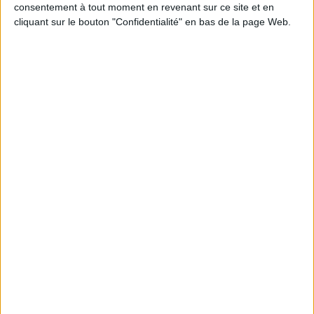
consentement à tout moment en revenant sur ce site et en
cliquant sur le bouton "Confidentialité" en bas de la page Web.
Calico : IA générative locale : vers une gestion de
l’information plus intelligente et souveraine
Archimag : Stop au vrac numérique !
Archimag : Donnée produit : gouverner, enrichir, diffuser
et sécuriser un actif devenu stratégique
Coexel : Libérez le potentiel de la Veille avec l’IA