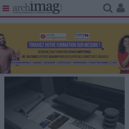
BIBLIOTHÈQUE ÉDITION
ARCHIVES PATRIMOINE
VEILLE DOCUMENTATION
DÉMAT CLOUD
UNIVERS DATA
TRAVAIL COLLABORATIF
VIE NUMÉRIQUE
NUMÉRIQUE RESPONSABLE
LES DOSSIERS
LES NEWSLETTERS
LE MAGAZINE