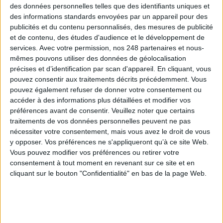
des données personnelles telles que des identifiants uniques et
des informations standards envoyées par un appareil pour des
Les derniers guides :
publicités et du contenu personnalisés, des mesures de publicité
IA génératives : cas d’usage et retours d’expérience
et de contenu, des études d'audience et le développement de
services.
Avec votre permission, nos 248 partenaires et nous-
mêmes pouvons utiliser des données de géolocalisation
Archivage physique et électronique : enjeux, méthodes et
précises et d’identification par scan d'appareil. En cliquant, vous
outils
pouvez consentir aux traitements décrits précédemment. Vous
pouvez également refuser de donner votre consentement ou
Stratégie data : tirez profit de l’intelligence des
accéder à des informations plus détaillées et modifier vos
données
préférences avant de consentir.
Veuillez noter que certains
traitements de vos données personnelles peuvent ne pas
nécessiter votre consentement, mais vous avez le droit de vous
y opposer. Vos préférences ne s'appliqueront qu’à ce site Web.
LES DERNIÈRES PARUTIONS
Vous pouvez modifier vos préférences ou retirer votre
consentement à tout moment en revenant sur ce site et en
cliquant sur le bouton "Confidentialité" en bas de la page Web.