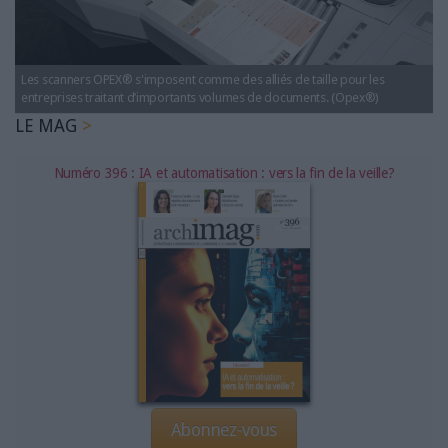
LES GUIDES PRATIQUES
LES BASES DE DONNÉES
L'ESPACE EMPLOI
Les scanners OPEX® s'imposent comme des alliés de taille pour les
L'AGENDA
entreprises traitant d’importants volumes de documents. (Opex®)
L'ANNUAIRE DES ACTEURS
LE MAG
LES LIVRES BLANCS
Numéro 396 : IA et automatisation : vers la fin de la veille?
LES SUPPLÉMENTS
NOS OFFRES D'ABONNEMENTS
Abonnez-vous