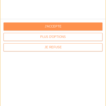
Par:
Hugo Velluet
Quand la démat devient obligatoire
Par:
Bruno Texier
Le plus beau but de tous les temps, signé Pelé, reconstitué
J'ACCEPTE
grâce...
Par:
Bruno Texier
PLUS D'OPTIONS
Système d'information : ranger son fouillis d’applications
JE REFUSE
Par:
Christophe Dutheil
Un callbot dopé à l‘IA pour répondre aux citoyens de Plaisir
Par:
Axel Halsenbach
L'AGENDA