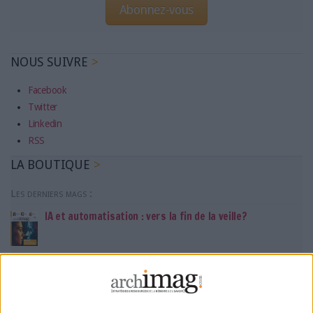
Abonnez-vous
NOUS SUIVRE
Facebook
Twitter
Linkedin
RSS
LA BOUTIQUE
Les derniers mags :
IA et automatisation : vers la fin de la veille?
Bibliothèques : comment survivre face aux pressions?
DSI du secteur public : le pivot de la transformation