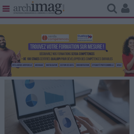
BIBLIOTHÈQUE ÉDITION
ARCHIVES PATRIMOINE
VEILLE DOCUMENTATION
DÉMAT CLOUD
UNIVERS DATA
TRAVAIL COLLABORATIF
VIE NUMÉRIQUE
NUMÉRIQUE RESPONSABLE
LES DOSSIERS
LES NEWSLETTERS
LE MAGAZINE