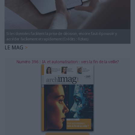
LES GUIDES PRATIQUES
LES BASES DE DONNÉES
L'ESPACE EMPLOI
L'AGENDA
Si les données facilitent la prise de décision, encore faut-il pouvoir y
L'ANNUAIRE DES ACTEURS
accéder facilement et rapidement (Crédits : Fizkes)
LES LIVRES BLANCS
LE MAG
LES SUPPLÉMENTS
Numéro 396 : IA et automatisation : vers la fin de la veille?
NOS OFFRES D'ABONNEMENTS