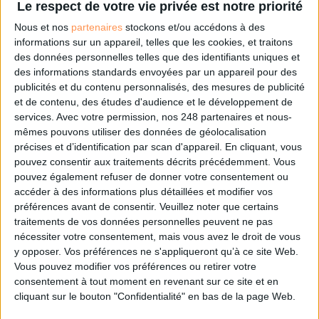
Le respect de votre vie privée est notre priorité
Nous et nos
partenaires
stockons et/ou accédons à des
informations sur un appareil, telles que les cookies, et traitons
Les derniers guides :
des données personnelles telles que des identifiants uniques et
des informations standards envoyées par un appareil pour des
IA génératives : cas d’usage et retours d’expérience
publicités et du contenu personnalisés, des mesures de publicité
et de contenu, des études d'audience et le développement de
services.
Avec votre permission, nos 248 partenaires et nous-
Archivage physique et électronique : enjeux, méthodes et
outils
mêmes pouvons utiliser des données de géolocalisation
précises et d’identification par scan d'appareil. En cliquant, vous
pouvez consentir aux traitements décrits précédemment. Vous
Stratégie data : tirez profit de l’intelligence des
données
pouvez également refuser de donner votre consentement ou
accéder à des informations plus détaillées et modifier vos
préférences avant de consentir.
Veuillez noter que certains
traitements de vos données personnelles peuvent ne pas
nécessiter votre consentement, mais vous avez le droit de vous
LES DERNIÈRES PARUTIONS
y opposer. Vos préférences ne s'appliqueront qu’à ce site Web.
Vous pouvez modifier vos préférences ou retirer votre
consentement à tout moment en revenant sur ce site et en
cliquant sur le bouton "Confidentialité" en bas de la page Web.