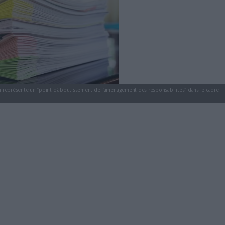
re de documentation représente un "point d’aboutissement de l’aménagement
 (Canva)