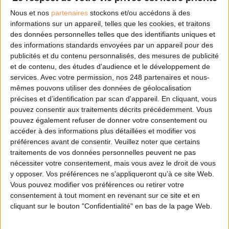
Nous et nos
partenaires
stockons et/ou accédons à des
DSI du secteur public : le pivot de la transformation
informations sur un appareil, telles que les cookies, et traitons
des données personnelles telles que des identifiants uniques et
des informations standards envoyées par un appareil pour des
publicités et du contenu personnalisés, des mesures de publicité
Les derniers guides :
et de contenu, des études d'audience et le développement de
services.
Avec votre permission, nos 248 partenaires et nous-
IA génératives : cas d’usage et retours d’expérience
mêmes pouvons utiliser des données de géolocalisation
précises et d’identification par scan d'appareil. En cliquant, vous
pouvez consentir aux traitements décrits précédemment. Vous
Archivage physique et électronique : enjeux, méthodes et
pouvez également refuser de donner votre consentement ou
outils
accéder à des informations plus détaillées et modifier vos
préférences avant de consentir.
Veuillez noter que certains
Stratégie data : tirez profit de l’intelligence des
traitements de vos données personnelles peuvent ne pas
données
nécessiter votre consentement, mais vous avez le droit de vous
y opposer. Vos préférences ne s'appliqueront qu’à ce site Web.
Vous pouvez modifier vos préférences ou retirer votre
consentement à tout moment en revenant sur ce site et en
LES DERNIÈRES PARUTIONS
cliquant sur le bouton "Confidentialité" en bas de la page Web.