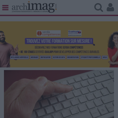
BIBLIOTHÈQUE ÉDITION
ARCHIVES PATRIMOINE
VEILLE DOCUMENTATION
DÉMAT CLOUD
UNIVERS DATA
TRAVAIL COLLABORATIF
VIE NUMÉRIQUE
NUMÉRIQUE RESPONSABLE
LES DOSSIERS
LES NEWSLETTERS
LE MAGAZINE