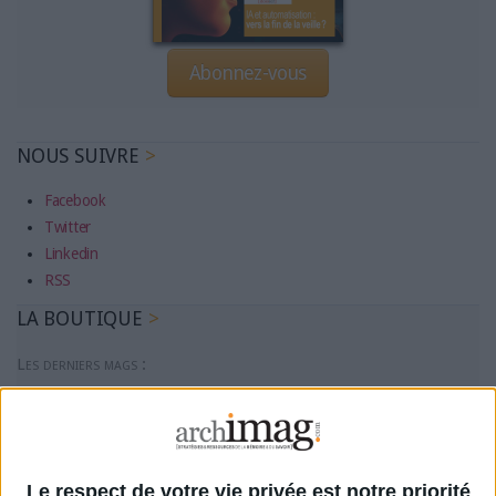
Abonnez-vous
NOUS SUIVRE
Facebook
Twitter
Linkedin
RSS
LA BOUTIQUE
Les derniers mags :
IA et automatisation : vers la fin de la veille?
Bibliothèques : comment survivre face aux pressions?
Le respect de votre vie privée est notre priorité