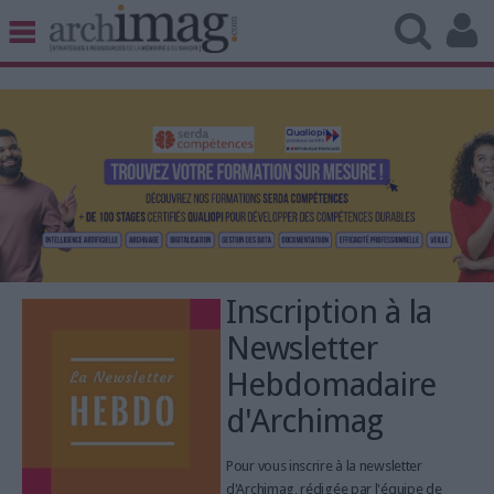
BIBLIOTHÈQUE ÉDITION
ARCHIVES PATRIMOINE
VEILLE DOCUMENTATION
DÉMAT CLOUD
UNIVERS DATA
TRAVAIL COLLABORATIF
VIE NUMÉRIQUE
NUMÉRIQUE RESPONSABLE
Inscription à la
Newsletter
Hebdomadaire
LES DOSSIERS
d'Archimag
LES NEWSLETTERS
Pour vous inscrire à la newsletter
LE MAGAZINE
d'Archimag, rédigée par l'équipe de