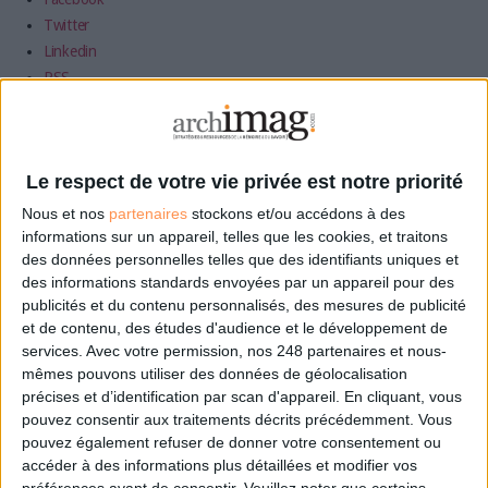
Twitter
Linkedin
RSS
LA BOUTIQUE
Les derniers mags :
Le respect de votre vie privée est notre priorité
IA et automatisation : vers la fin de la veille?
Nous et nos
partenaires
stockons et/ou accédons à des
informations sur un appareil, telles que les cookies, et traitons
des données personnelles telles que des identifiants uniques et
Bibliothèques : comment survivre face aux pressions?
des informations standards envoyées par un appareil pour des
publicités et du contenu personnalisés, des mesures de publicité
et de contenu, des études d'audience et le développement de
DSI du secteur public : le pivot de la transformation
services.
Avec votre permission, nos 248 partenaires et nous-
mêmes pouvons utiliser des données de géolocalisation
précises et d’identification par scan d'appareil. En cliquant, vous
pouvez consentir aux traitements décrits précédemment. Vous
Les derniers guides :
pouvez également refuser de donner votre consentement ou
IA génératives : cas d’usage et retours d’expérience
accéder à des informations plus détaillées et modifier vos
préférences avant de consentir.
Veuillez noter que certains