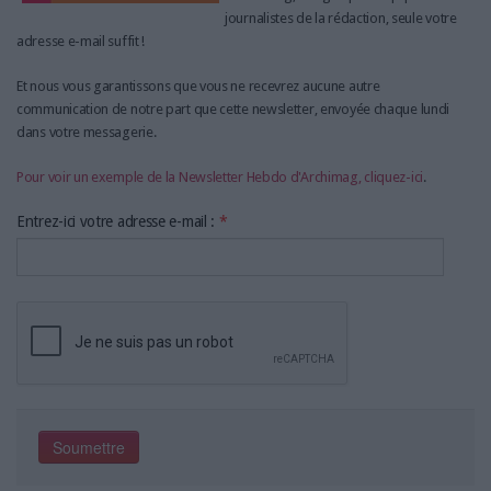
LES GUIDES PRATIQUES
journalistes de la rédaction, seule votre
LES BASES DE DONNÉES
adresse e-mail suffit !
L'ESPACE EMPLOI
Et nous vous garantissons que vous ne recevrez aucune autre
L'AGENDA
communication de notre part que cette newsletter, envoyée chaque lundi
L'ANNUAIRE DES ACTEURS
dans votre messagerie.
LES LIVRES BLANCS
Pour voir un exemple de la Newsletter Hebdo d'Archimag, cliquez-ici
.
LES SUPPLÉMENTS
Entrez-ici votre adresse e-mail :
*
NOS OFFRES D'ABONNEMENTS