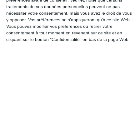
traitements de vos données personnelles peuvent ne pas
Archivage physique et électronique : enjeux, méthodes et
nécessiter votre consentement, mais vous avez le droit de vous
outils
y opposer. Vos préférences ne s'appliqueront qu’à ce site Web.
Vous pouvez modifier vos préférences ou retirer votre
Stratégie data : tirez profit de l’intelligence des
consentement à tout moment en revenant sur ce site et en
données
cliquant sur le bouton "Confidentialité" en bas de la page Web.
LES DERNIÈRES PARUTIONS