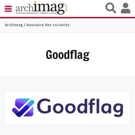
Aller au contenu principal
BIBLIOTHÈQUE ÉDITION
Archimag
/
Annuaire des societés
ARCHIVES PATRIMOINE
VEILLE DOCUMENTATION
DÉMAT CLOUD
UNIVERS DATA
Goodflag
TRAVAIL COLLABORATIF
VIE NUMÉRIQUE
NUMÉRIQUE RESPONSABLE