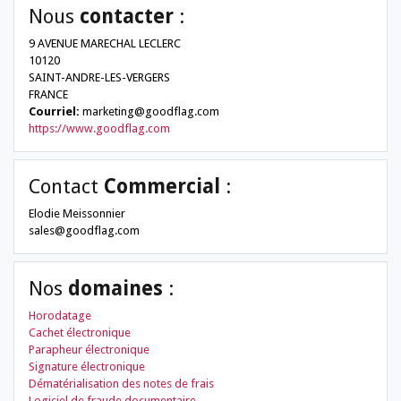
Nous
contacter
:
9 AVENUE MARECHAL LECLERC
10120
SAINT-ANDRE-LES-VERGERS
FRANCE
Courriel:
marketing@goodflag.com
https://www.goodflag.com
LES DOSSIERS
Contact
Commercial
:
LES NEWSLETTERS
LE MAGAZINE
Elodie Meissonnier
sales@goodflag.com
LES GUIDES PRATIQUES
LES BASES DE DONNÉES
L'ESPACE EMPLOI
Nos
domaines
:
L'AGENDA
L'ANNUAIRE DES ACTEURS
Horodatage
LES LIVRES BLANCS
Cachet électronique
LES SUPPLÉMENTS
Parapheur électronique
Signature électronique
NOS OFFRES D'ABONNEMENTS
Dématérialisation des notes de frais
Logiciel de fraude documentaire