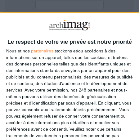
LES GUIDES PRATIQUES
LES BASES DE DONNÉES
L'ESPACE EMPLOI
Filtre anti-spam
L'AGENDA
L'ANNUAIRE DES ACTEURS
Le respect de votre vie privée est notre priorité
LES LIVRES BLANCS
Nous et nos
partenaires
stockons et/ou accédons à des
LES SUPPLÉMENTS
informations sur un appareil, telles que les cookies, et traitons
des données personnelles telles que des identifiants uniques et
NOS OFFRES D'ABONNEMENTS
des informations standards envoyées par un appareil pour des
Mot de passe oublié ?
Pas encore de compte?
publicités et du contenu personnalisés, des mesures de publicité
et de contenu, des études d'audience et le développement de
services.
Avec votre permission, nos 248 partenaires et nous-
mêmes pouvons utiliser des données de géolocalisation
précises et d’identification par scan d'appareil. En cliquant, vous
Je m'inscris pour commenter les articles
pouvez consentir aux traitements décrits précédemment. Vous
pouvez également refuser de donner votre consentement ou
ou déposer mon CV
accéder à des informations plus détaillées et modifier vos
préférences avant de consentir.
Veuillez noter que certains
traitements de vos données personnelles peuvent ne pas