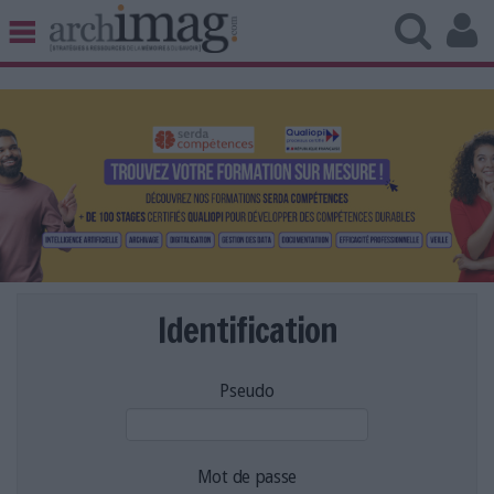
BIBLIOTHÈQUE ÉDITION
ARCHIVES PATRIMOINE
VEILLE DOCUMENTATION
DÉMAT CLOUD
UNIVERS DATA
TRAVAIL COLLABORATIF
VIE NUMÉRIQUE
NUMÉRIQUE RESPONSABLE
Identification
Pseudo
LES DOSSIERS
LES NEWSLETTERS
LE MAGAZINE
Mot de passe