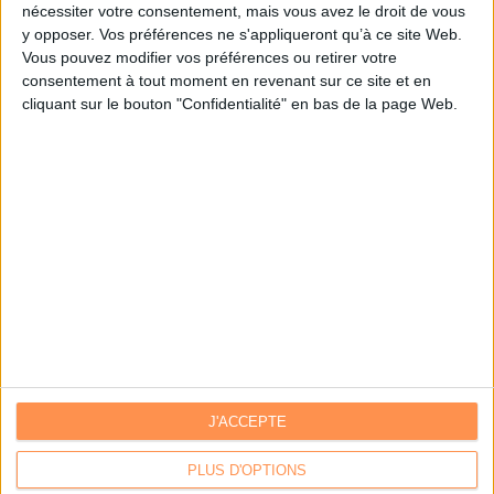
nécessiter votre consentement, mais vous avez le droit de vous
y opposer. Vos préférences ne s'appliqueront qu’à ce site Web.
Je m'inscris sur Archimag.com
Vous pouvez modifier vos préférences ou retirer votre
consentement à tout moment en revenant sur ce site et en
cliquant sur le bouton "Confidentialité" en bas de la page Web.
J'ACCEPTE
Contacts
|
Annuaire des acteurs
Communiquer avec Archimag
|
Communiquer avec ACE
PLUS D'OPTIONS