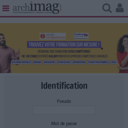
BIBLIOTHÈQUE ÉDITION
ARCHIVES PATRIMOINE
VEILLE DOCUMENTATION
DÉMAT CLOUD
UNIVERS DATA
TRAVAIL COLLABORATIF
VIE NUMÉRIQUE
NUMÉRIQUE RESPONSABLE
Identification
Pseudo
LES DOSSIERS
LES NEWSLETTERS
LE MAGAZINE
Mot de passe