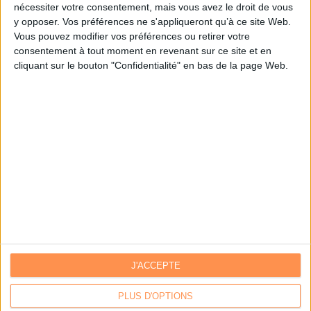
nécessiter votre consentement, mais vous avez le droit de vous
y opposer. Vos préférences ne s'appliqueront qu’à ce site Web.
Je m'inscris sur Archimag.com
Vous pouvez modifier vos préférences ou retirer votre
consentement à tout moment en revenant sur ce site et en
cliquant sur le bouton "Confidentialité" en bas de la page Web.
J'ACCEPTE
Contacts
|
Annuaire des acteurs
Communiquer avec Archimag
|
Communiquer avec ACE
PLUS D'OPTIONS