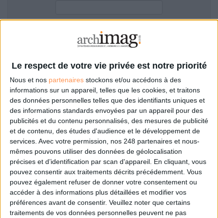
LES GUIDES PRATIQUES
LES BASES DE DONNÉES
L'ESPACE EMPLOI
Filtre anti-spam
L'AGENDA
L'ANNUAIRE DES ACTEURS
Le respect de votre vie privée est notre priorité
LES LIVRES BLANCS
Nous et nos
partenaires
stockons et/ou accédons à des
LES SUPPLÉMENTS
informations sur un appareil, telles que les cookies, et traitons
des données personnelles telles que des identifiants uniques et
NOS OFFRES D'ABONNEMENTS
des informations standards envoyées par un appareil pour des
Mot de passe oublié ?
Pas encore de compte?
publicités et du contenu personnalisés, des mesures de publicité
et de contenu, des études d'audience et le développement de
services.
Avec votre permission, nos 248 partenaires et nous-
mêmes pouvons utiliser des données de géolocalisation
précises et d’identification par scan d'appareil. En cliquant, vous
Je m'inscris pour commenter les articles
pouvez consentir aux traitements décrits précédemment. Vous
pouvez également refuser de donner votre consentement ou
ou déposer mon CV
accéder à des informations plus détaillées et modifier vos
préférences avant de consentir.
Veuillez noter que certains
traitements de vos données personnelles peuvent ne pas