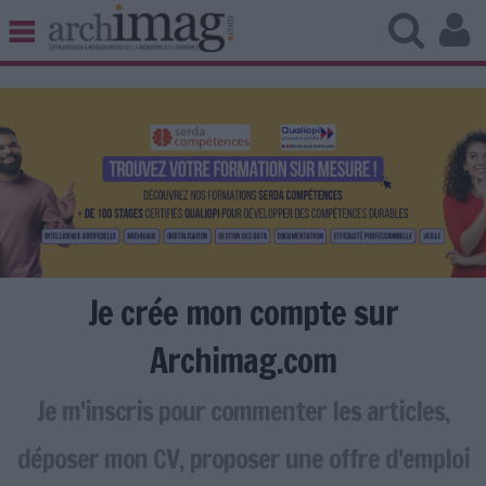
BIBLIOTHÈQUE ÉDITION
ARCHIVES PATRIMOINE
VEILLE DOCUMENTATION
DÉMAT CLOUD
UNIVERS DATA
TRAVAIL COLLABORATIF
VIE NUMÉRIQUE
NUMÉRIQUE RESPONSABLE
Je crée mon compte sur
Archimag.com
Je m'inscris pour commenter les articles,
LES DOSSIERS
LES NEWSLETTERS
déposer mon CV, proposer une offre d'emploi
LE MAGAZINE