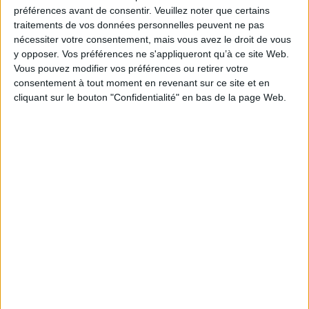
Je m'abonne à la newsletter du site Archimag.com
préférences avant de consentir.
Veuillez noter que certains
traitements de vos données personnelles peuvent ne pas
Filtre anti-spam
nécessiter votre consentement, mais vous avez le droit de vous
y opposer. Vos préférences ne s'appliqueront qu’à ce site Web.
Vous pouvez modifier vos préférences ou retirer votre
consentement à tout moment en revenant sur ce site et en
cliquant sur le bouton "Confidentialité" en bas de la page Web.
J'ai déjà un compte, je me connecte à Archimag.com