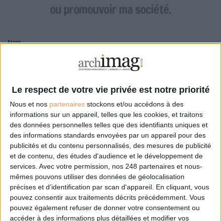
LES GUIDES PRATIQUES
ou promouvoir ma société.
LES BASES DE DONNÉES
L'ESPACE EMPLOI
Nom
L'AGENDA
L'ANNUAIRE DES ACTEURS
LES LIVRES BLANCS
Pseudo
LES SUPPLÉMENTS
Le respect de votre vie privée est notre priorité
Nous et nos
partenaires
stockons et/ou accédons à des
NOS OFFRES D'ABONNEMENTS
Mon pseudo sera affiché à côté de mes commentaires
informations sur un appareil, telles que les cookies, et traitons
des données personnelles telles que des identifiants uniques et
Prénom
des informations standards envoyées par un appareil pour des
publicités et du contenu personnalisés, des mesures de publicité
et de contenu, des études d'audience et le développement de
services.
Avec votre permission, nos 248 partenaires et nous-
Adresse de courriel
mêmes pouvons utiliser des données de géolocalisation
Je recevrais un email de confirmation à cette
précises et d’identification par scan d'appareil. En cliquant, vous
adresse
pouvez consentir aux traitements décrits précédemment. Vous
pouvez également refuser de donner votre consentement ou
accéder à des informations plus détaillées et modifier vos