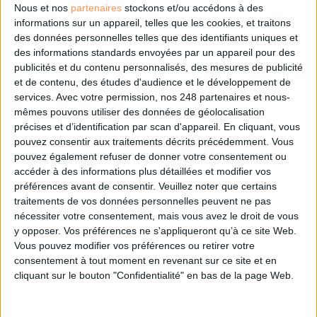
À LIRE SUR ARCHIMAG
Nous et nos
partenaires
stockons et/ou accédons à des
informations sur un appareil, telles que les cookies, et traitons
VeilleLabs 2026 : ce que l’IA change vraiment pour
des données personnelles telles que des identifiants uniques et
la veille stratégique
des informations standards envoyées par un appareil pour des
publicités et du contenu personnalisés, des mesures de publicité
et de contenu, des études d'audience et le développement de
services.
Avec votre permission, nos 248 partenaires et nous-
mêmes pouvons utiliser des données de géolocalisation
Google déploie AI Overview en France et engage un
précises et d’identification par scan d'appareil. En cliquant, vous
bras de fer avec les éditeurs de presse
pouvez consentir aux traitements décrits précédemment. Vous
pouvez également refuser de donner votre consentement ou
accéder à des informations plus détaillées et modifier vos
préférences avant de consentir.
Veuillez noter que certains
traitements de vos données personnelles peuvent ne pas
nécessiter votre consentement, mais vous avez le droit de vous
Information juridique : LexisNexis intègre Mistral
y opposer. Vos préférences ne s'appliqueront qu’à ce site Web.
dans sa plateforme juridique
Vous pouvez modifier vos préférences ou retirer votre
consentement à tout moment en revenant sur ce site et en
cliquant sur le bouton "Confidentialité" en bas de la page Web.
En forte hausse, la fraude documentaire se