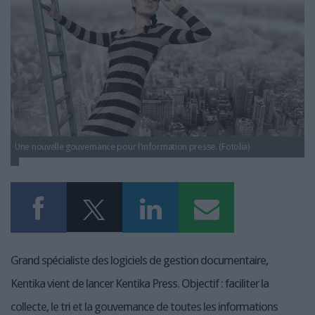
Fotolia_57204649_XXL.jpg
LES GUIDES PRATIQUES
LES BASES DE DONNÉES
L'ESPACE EMPLOI
L'AGENDA
L'ANNUAIRE DES ACTEURS
LES LIVRES BLANCS
LES SUPPLÉMENTS
Une nouvelle gouvernance pour l'information presse. (Fotolia)
NOS OFFRES D'ABONNEMENTS
Grand spécialiste des logiciels de gestion documentaire,
Kentika vient de lancer Kentika Press. Objectif : faciliter la
collecte, le tri et la gouvernance de toutes les informations