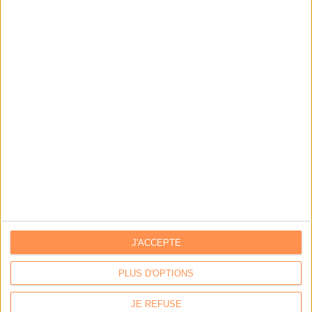
Archivage physique et électronique : enjeux, méthodes et
outils
Stratégie data : tirez profit de l’intelligence des
données
LES DERNIÈRES PARUTIONS
J'ACCEPTE
PLUS D'OPTIONS
JE REFUSE