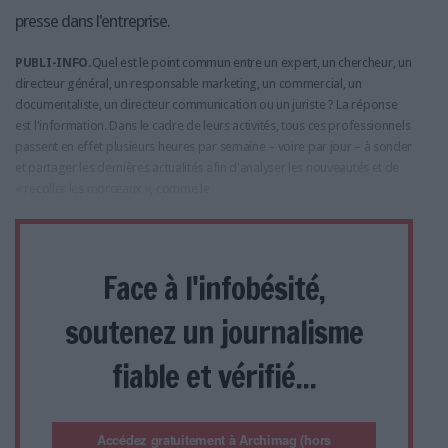
presse dans l'entreprise.
PUBLI-INFO.
Quel est le point commun entre un expert, un chercheur, un
directeur général, un responsable marketing, un commercial, un
documentaliste, un directeur communication ou un juriste ? La réponse
est l'information. Dans le cadre de leurs activités, tous ces professionnels
passent en effet plusieurs heures par semaine – voire par jour – à sonder
et partager les dernières actualités afin d'analyser les nouveautés et de
« recoller les morceaux », comme le
Face à l'infobésité,
soutenez un journalisme
fiable et vérifié...
Accédez gratuitement à Archimag (hors