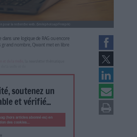
ervice sont API Staan pour la recherche web. (Smilephotoap/Freepik)
nts IA, s’inscrire dans une logique de RAG ou encore
veraine à un plus grand nombre, Qwant met en libre
rche web.