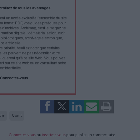
la Documentation et de la Veille
, la newsletter thématique
 professionnels de la veille et de
l'infobésité, soutenez un
isme fiable et vérifié...
tement à Archimag (hors articles abonné·es) en
cceptant l'utilisation des cookies...
ou
à Archimag et profitez de tous les avantages.
imag vous donnent un accès exclusif à l'ensemble du site
us vos magazines au format PDF, vos guides pratiques pour
 mais aussi 10 ans d'archives. Archimag, c'est le magazine