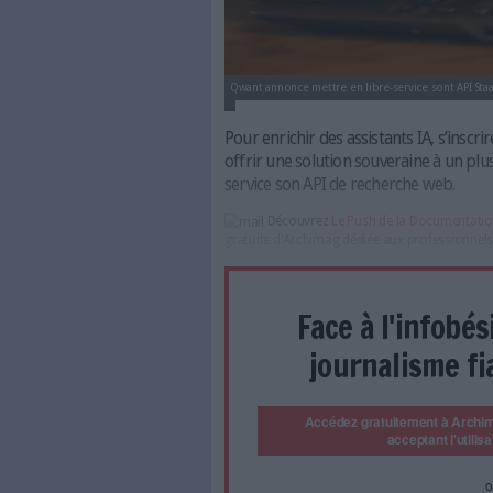
Qwant annonce mettre en libre-s
Pour enrichir des assista
offrir une solution sou
service son API de reche