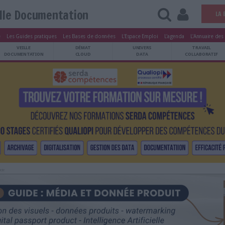
Veille Documentation
tters
Le Magazine
Les Guides pratiques
Les Bases de données
L'Esp
ARCHIVES
VEILLE
DÉMAT
ATRIMOINE
DOCUMENTATION
CLOUD
Publicité