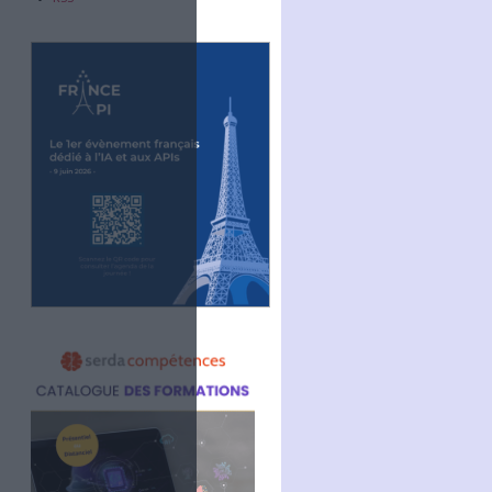
Abonnez-vous
NOUS SUIVRE
Facebook
Twitter
Linkedin
RSS