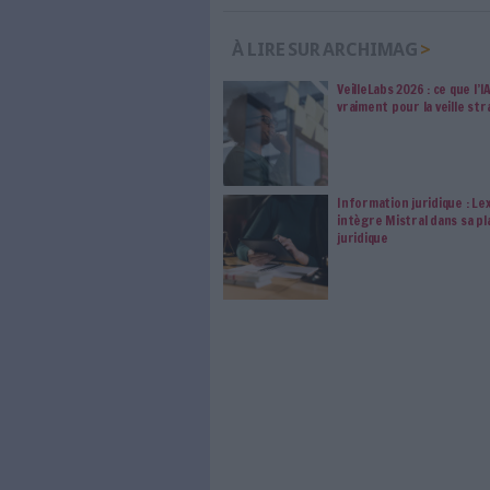
qui vous accompagne dan
de l'information, ges
Le respect de votre 
traitements de vos
consentement. Vos pré
modifier vos préférence
0 Commentaire
Souveraineté Numérique