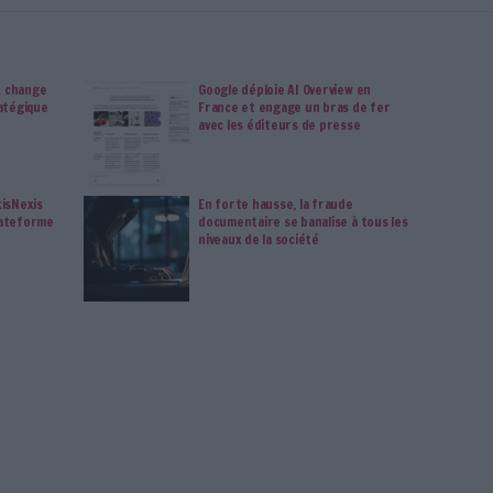
s votre transformation digitale : dématérialisation, droit
tion documentaire, bibliothèques, archivage électronique,
data, intelligence artificielle...
vie privée est notre priorité. Veuillez noter que certains
 données personnelles peuvent ne pas nécessiter votre
férences ne s'appliqueront qu'à ce site Web. Vous pouvez
s en vous abonnant sur ce site web ou en consultant notre
politique de confidentialité.
Déjà abonné.e ?
Connectez-vous
Moteur De Recherche
Qwant
Connectez-vous
ou
inscrivez-vous
pour publi