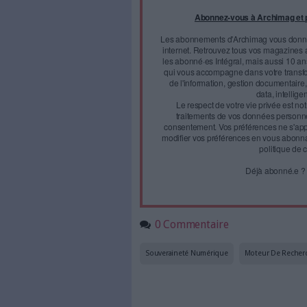
Découvrez
Le Push de 
gratuite d'Archimag dédiée aux
Face à 
journal
Accédez gratui
a
Abonnez-vous 
Les abonnements d'Arch
internet. Retrouvez to
les abonné·es Intégral,