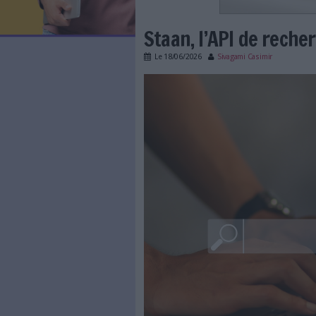
LES NEWSLETTERS
LE MAGAZINE
LES GUIDES PRATIQUES
LES BASES DE DONNÉES
L'ESPACE EMPLOI
L'AGENDA
Staan, l’API 
L'ANNUAIRE DES ACTEURS
LES LIVRES BLANCS
Le
18/06/2026
Sivagami C
LES SUPPLÉMENTS
staan-api-recherche
NOS OFFRES D'ABONNEMENTS