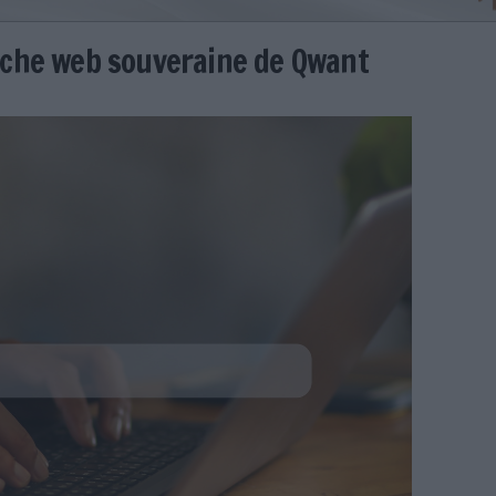
de recherche web souveraine de
asimir
-web-souveraine-qwant.jpg