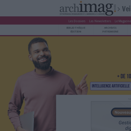
Les Dossiers
Les Newsle
BIBLIOTHÈQUE ÉDITION
BIBLIOTHÈQUE
ARCHIVES PATRIMOINE
ÉDITION
P
VEILLE DOCUMENTATION
DÉMAT CLOUD
UNIVERS DATA
TRAVAIL COLLABORATIF
VIE NUMÉRIQUE
NUMÉRIQUE RESPONSABLE
LES DOSSIERS