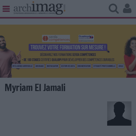
BIBLIOTHÈQUE ÉDITION
ARCHIVES PATRIMOINE
VEILLE DOCUMENTATION
DÉMAT CLOUD
UNIVERS DATA
TRAVAIL COLLABORATIF
VIE NUMÉRIQUE
NUMÉRIQUE RESPONSABLE
Myriam El Jamali
LES DOSSIERS
LES NEWSLETTERS
LE MAGAZINE