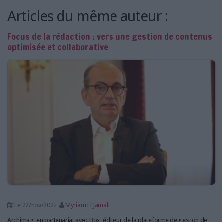
LES GUIDES PRATIQUES
Articles du même auteur :
LES BASES DE DONNÉES
L'ESPACE EMPLOI
Focus de la rédaction : vers une gestion de contenus
optimisée et collaborative
L'AGENDA
L'ANNUAIRE DES ACTEURS
LES LIVRES BLANCS
LES SUPPLÉMENTS
NOS OFFRES D'ABONNEMENTS
Le 22/nov/2022
Myriam El Jamali
Archimag, en partenariat avec Box, éditeur de la plateforme de gestion de