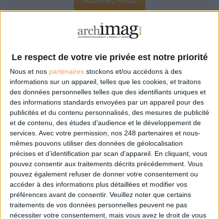
NOUS SUIVRE
Facebook
Le respect de votre vie privée est notre priorité
Twitter
Nous et nos
partenaires
stockons et/ou accédons à des
Linkedin
informations sur un appareil, telles que les cookies, et traitons
RSS
des données personnelles telles que des identifiants uniques et
des informations standards envoyées par un appareil pour des
LA BOUTIQUE
publicités et du contenu personnalisés, des mesures de publicité
et de contenu, des études d'audience et le développement de
Les derniers mags :
services.
Avec votre permission, nos 248 partenaires et nous-
IA et automatisation : vers la fin de la veille?
mêmes pouvons utiliser des données de géolocalisation
précises et d’identification par scan d'appareil. En cliquant, vous
pouvez consentir aux traitements décrits précédemment. Vous
pouvez également refuser de donner votre consentement ou
Bibliothèques : comment survivre face aux pressions?
accéder à des informations plus détaillées et modifier vos
préférences avant de consentir.
Veuillez noter que certains
traitements de vos données personnelles peuvent ne pas
DSI du secteur public : le pivot de la transformation
nécessiter votre consentement, mais vous avez le droit de vous