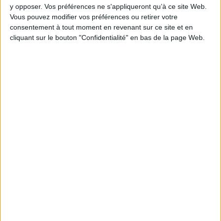
y opposer. Vos préférences ne s'appliqueront qu’à ce site Web.
Vous pouvez modifier vos préférences ou retirer votre
consentement à tout moment en revenant sur ce site et en
Les derniers guides :
cliquant sur le bouton "Confidentialité" en bas de la page Web.
IA génératives : cas d’usage et retours d’expérience
Archivage physique et électronique : enjeux, méthodes et
outils
Stratégie data : tirez profit de l’intelligence des
données
LES DERNIÈRES PARUTIONS