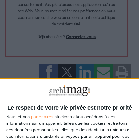
consentement. Vos préférences ne s'appliqueront qu'à ce
site Web. Vous pouvez modifier vos préférences en vous
abonnant sur ce site web ou en consultant notre politique
de confidentialité.
Déjà abonné.e ?
Connectez-vous
0 Commentaire
BNF
Le respect de votre vie privée est notre priorité
Nous et nos
partenaires
stockons et/ou accédons à des
informations sur un appareil, telles que les cookies, et traitons
Connectez-vous
ou
inscrivez-vous
pour publier un commentaire
des données personnelles telles que des identifiants uniques et
des informations standards envoyées par un appareil pour des