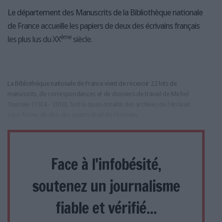
Le département des Manuscrits de la Bibliothèque nationale
de France accueille les papiers de deux des écrivains français
ème
les plus lus du XX
siècle.
La Bibliothèque nationale de France vient de recevoir 22 lots de
manuscrits, de correspondances et de dossiers de travail de Michel
Tournier (1924 - 2016). Soit la quasi-totalité des archives de l'écrivain
sous forme de don des ayants droit de l'écrivain,
Face à l'infobésité,
soutenez un journalisme
fiable et vérifié...