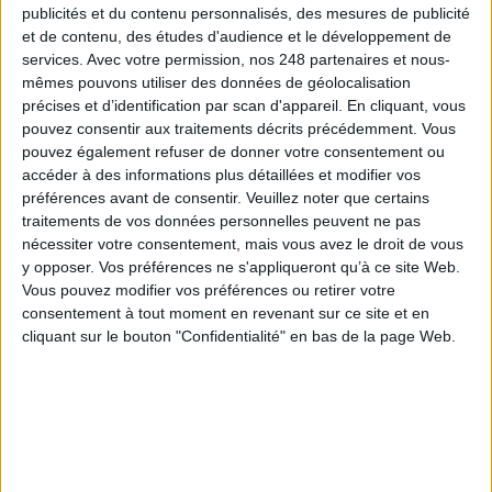
publicités et du contenu personnalisés, des mesures de publicité
et de contenu, des études d'audience et le développement de
À LIRE SUR ARCHIMAG
services.
Avec votre permission, nos 248 partenaires et nous-
mêmes pouvons utiliser des données de géolocalisation
La bibliothèque de Lille confie son récolement et
précises et d’identification par scan d'appareil. En cliquant, vous
son catalogage à AureXus
pouvez consentir aux traitements décrits précédemment. Vous
pouvez également refuser de donner votre consentement ou
accéder à des informations plus détaillées et modifier vos
préférences avant de consentir.
Veuillez noter que certains
traitements de vos données personnelles peuvent ne pas
71e Congrès de l’ABF : l’hospitalité comme fil rouge
nécessiter votre consentement, mais vous avez le droit de vous
y opposer. Vos préférences ne s'appliqueront qu’à ce site Web.
Vous pouvez modifier vos préférences ou retirer votre
consentement à tout moment en revenant sur ce site et en
cliquant sur le bouton "Confidentialité" en bas de la page Web.
Bibliothèques : comment survivre face aux
pressions ?