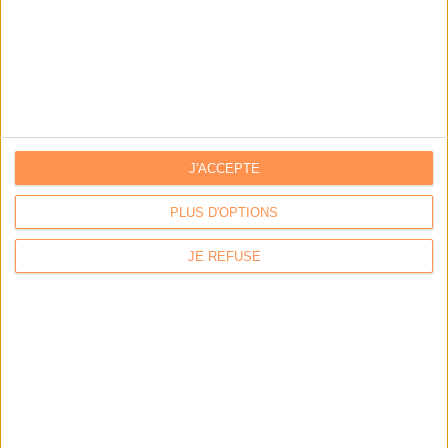
IA génératives : cas d’usage et retours d’expérience
Archivage physique et électronique : enjeux, méthodes et
outils
Stratégie data : tirez profit de l’intelligence des
données
J'ACCEPTE
PLUS D'OPTIONS
LES DERNIÈRES PARUTIONS
JE REFUSE