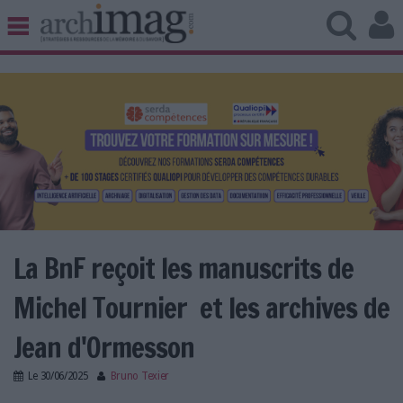
BIBLIOTHÈQUE ÉDITION
ARCHIVES PATRIMOINE
VEILLE DOCUMENTATION
DÉMAT CLOUD
UNIVERS DATA
TRAVAIL COLLABORATIF
VIE NUMÉRIQUE
NUMÉRIQUE RESPONSABLE
La BnF reçoit les manuscrits de
Michel Tournier et les archives de
LES DOSSIERS
Jean d'Ormesson
LES NEWSLETTERS
Le
30/06/2025
Bruno Texier
LE MAGAZINE