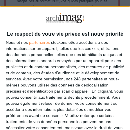
magazines au format PDF, vos guides pratiques pour les
abonné·es Intégral, mais aussi 10 ans d'archives.
Archimag, c'est le magazine qui vous accompagne dans
votre transformation digitale : dématérialisation, droit de
l'information, gestion documentaire, bibliothèques,
archivage électronique, data, intelligence artificielle...
Le respect de votre vie privée est notre priorité
Le respect de votre vie privée est notre priorité. Veuillez
Nous et nos
partenaires
stockons et/ou accédons à des
noter que certains traitements de vos données
informations sur un appareil, telles que les cookies, et traitons
personnelles peuvent ne pas nécessiter votre
des données personnelles telles que des identifiants uniques et
consentement. Vos préférences ne s'appliqueront qu'à ce
des informations standards envoyées par un appareil pour des
site Web. Vous pouvez modifier vos préférences en vous
publicités et du contenu personnalisés, des mesures de publicité
abonnant sur ce site web ou en consultant notre politique
et de contenu, des études d'audience et le développement de
de confidentialité.
services.
Avec votre permission, nos 248 partenaires et nous-
mêmes pouvons utiliser des données de géolocalisation
Déjà abonné.e ?
Connectez-vous
précises et d’identification par scan d'appareil. En cliquant, vous
pouvez consentir aux traitements décrits précédemment. Vous
pouvez également refuser de donner votre consentement ou
accéder à des informations plus détaillées et modifier vos
préférences avant de consentir.
Veuillez noter que certains
traitements de vos données personnelles peuvent ne pas
nécessiter votre consentement, mais vous avez le droit de vous