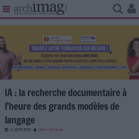
BIBLIOTHÈQUE ÉDITION
ARCHIVES PATRIMOINE
VEILLE DOCUMENTATION
DÉMAT CLOUD
UNIVERS DATA
TRAVAIL COLLABORATIF
VIE NUMÉRIQUE
NUMÉRIQUE RESPONSABLE
IA : la recherche documentaire à
l’heure des grands modèles de
LES DOSSIERS
langage
LES NEWSLETTERS
Le
22/05/2026
Cédric Limousin
LE MAGAZINE