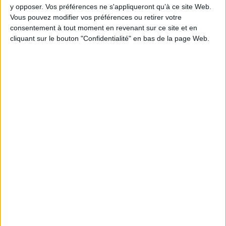
0 Commentaire
y opposer. Vos préférences ne s'appliqueront qu’à ce site Web.
Vous pouvez modifier vos préférences ou retirer votre
consentement à tout moment en revenant sur ce site et en
Recherche
Intelligence Artificielle
393
cliquant sur le bouton "Confidentialité" en bas de la page Web.
IA Générative
Compétences Des Bibliothécaires
Connectez-vous
ou
inscrivez-vous
pour publier un commentaire
À LIRE SUR ARCHIMAG
La bibliothèque de Lille confie son récolement et
son catalogage à AureXus
Le plus beau but de tous les temps, signé Pelé,