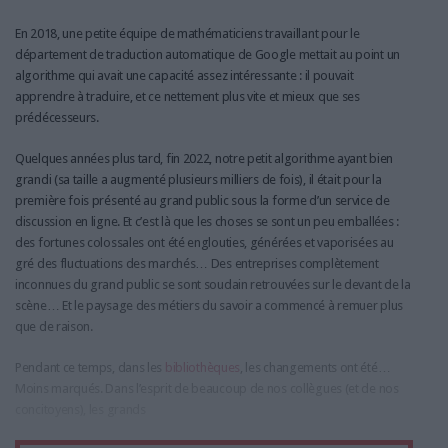
En 2018, une petite équipe de mathématiciens travaillant pour le
département de traduction automatique de Google mettait au point un
algorithme qui avait une capacité assez intéressante : il pouvait
apprendre à traduire, et ce nettement plus vite et mieux que ses
prédécesseurs.
Quelques années plus tard, fin 2022, notre petit algorithme ayant bien
grandi (sa taille a augmenté plusieurs milliers de fois), il était pour la
première fois présenté au grand public sous la forme d’un service de
discussion en ligne. Et c’est là que les choses se sont un peu emballées :
des fortunes colossales ont été englouties, générées et vaporisées au
gré des fluctuations des marchés… Des entreprises complètement
inconnues du grand public se sont soudain retrouvées sur le devant de la
scène… Et le paysage des métiers du savoir a commencé à remuer plus
que de raison.
Pendant ce temps, dans les
bibliothèques
, les changements ont été…
Moins marqués. Dans l’esprit de beaucoup de nos collègues (et de nos
concitoyens), les grands