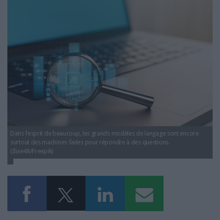
LES GUIDES PRATIQUES
ia-recherche-documentaire-heure-grands-
modeles-langage.jpg
LES BASES DE DONNÉES
L'ESPACE EMPLOI
L'AGENDA
L'ANNUAIRE DES ACTEURS
LES LIVRES BLANCS
LES SUPPLÉMENTS
NOS OFFRES D'ABONNEMENTS
Dans l’esprit de beaucoup, les grands modèles de langage sont encore
surtout des machines faites pour répondre à des questions.
(Ilixe48/Freepik)