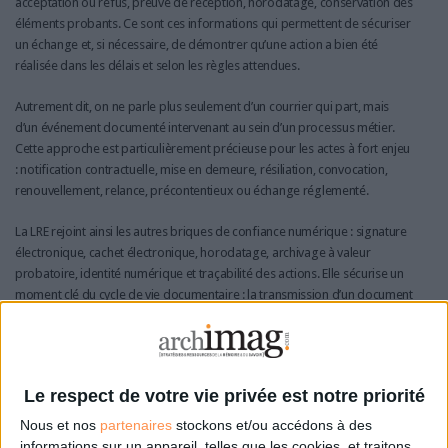
acceptation ou refus, preuve de réception, horodatage, conservation des
éléments probants. Ce sont ces informations qui permettent de sécuriser
un échange et, si nécessaire, de démontrer qu’une action a bien été
réalisée dans les délais et selon les règles attendues.
Autrement dit, on ne parle plus seulement d’un courrier qui part, mais
d’un événement documenté intervenant au sein d’un processus métier.
Cette approche est particulièrement précieuse pour les actes à fort enjeu
: notification contractuelle, mise en demeure, résiliation, convocation,
renouvellement, relance, précontentieux ou échange réglementé.
La LRE rejoint ainsi les autres briques de confiance numérique : signature
électronique, cachet électronique, horodatage, archivage à valeur
probatoire, identité numérique et traçabilité des actions. Elle sécurise un
moment clé du cycle de vie documentaire : la transmission d’un document
engageant à un destinataire bien identifié.
Des usages métiers nombreux, au-delà de la
dimension juridique
Le respect de votre vie privée est notre priorité
La LRE intéresse naturellement les directions juridiques et conformité, car
Nous et nos
partenaires
stockons et/ou accédons à des
elle répond à des enjeux de preuve et de sécurisation des échanges.
informations sur un appareil, telles que les cookies, et traitons