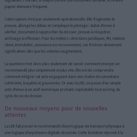
digitalisés. Pourtant, à l’étape d’envoi d’un document sensible, le réflexe
papier demeure fréquent.
Cette rupture n’est pas seulement opérationnelle. Elle fragmente la
preuve, allonge les délais et complique le pilotage : statut d’envoi à
vérifier, document à rapprocher du dossier, preuve à récupérer,
archivage à effectuer. Pour les métiers : directions juridiques, RH, relation
client, immobilier, assurance ou recouvrement, ces frictions deviennent
significatives dès que les volumes augmentent.
La question n’est donc plus seulement de savoir comment envoyer un
recommandé plus simplement et plus vite. Elle est de comprendre
comment intégrer cet acte engageant dans une chaîne documentaire
cohérente, traçable et gouvernée. Or avec la LRE, on passe d’un simple
acte d’envoi à un actif numérique probant, exploitable tout au long du
cycle de vie du dossier.
De nouveaux moyens pour de nouvelles
attentes
La LRE fait passer le recommandé d’une logique de transport physique à
une logique d’expérience digitale sécurisée. Cette évolution répond à la