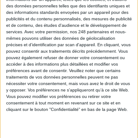
Mais son potentiel dépasse largement ce périmètre.
des données personnelles telles que des identifiants uniques et
des informations standards envoyées par un appareil pour des
Les ressources humaines peuvent l’utiliser pour certaines notifications,
publicités et du contenu personnalisés, des mesures de publicité
convocations ou échanges formalisés avec les collaborateurs. Les
et de contenu, des études d'audience et le développement de
directions immobilières et les syndics peuvent accélérer les échanges
services.
Avec votre permission, nos 248 partenaires et nous-
contractuels ou les notifications aux occupants. Les assureurs, banques,
mêmes pouvons utiliser des données de géolocalisation
organismes de crédit ou services de recouvrement peuvent sécuriser des
précises et d’identification par scan d'appareil. En cliquant, vous
communications engageantes tout en améliorant leur pilotage. Les
pouvez consentir aux traitements décrits précédemment. Vous
collectivités et organismes publics peuvent, eux aussi, simplifier certains
pouvez également refuser de donner votre consentement ou
échanges avec les administrés, fournisseurs ou partenaires.
accéder à des informations plus détaillées et modifier vos
préférences avant de consentir.
Veuillez noter que certains
Le point commun est simple : dès qu’un document doit être transmis avec
traitements de vos données personnelles peuvent ne pas
un niveau élevé de preuve, ou dès qu’un acte déclenche, interrompt ou
nécessiter votre consentement, mais vous avez le droit de vous
conditionne le respect de délais réglementaires ou contractuels, la LRE
y opposer. Vos préférences ne s'appliqueront qu’à ce site Web.
peut devenir une option pertinente.
Vous pouvez modifier vos préférences ou retirer votre
consentement à tout moment en revenant sur ce site et en
Un levier de performance et de pilotage
cliquant sur le bouton "Confidentialité" en bas de la page Web.
Au-delà de la conformité, la LRE apporte des bénéfices opérationnels :
moins de manipulations, moins de ressaisies, des délais d’acheminement
raccourcis, un suivi centralisé des statuts et une récupération facilitée des
preuves. Pour les équipes métiers, cela signifie moins de tâches