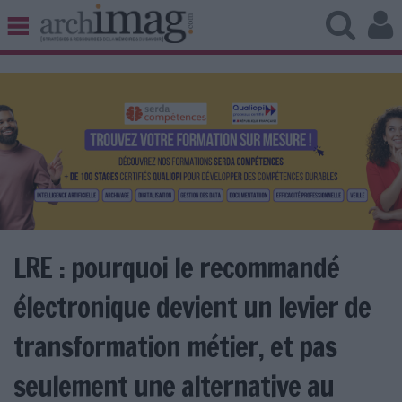
BIBLIOTHÈQUE ÉDITION
ARCHIVES PATRIMOINE
VEILLE DOCUMENTATION
DÉMAT CLOUD
UNIVERS DATA
TRAVAIL COLLABORATIF
VIE NUMÉRIQUE
NUMÉRIQUE RESPONSABLE
LRE : pourquoi le recommandé
électronique devient un levier de
LES DOSSIERS
transformation métier, et pas
LES NEWSLETTERS
seulement une alternative au
LE MAGAZINE