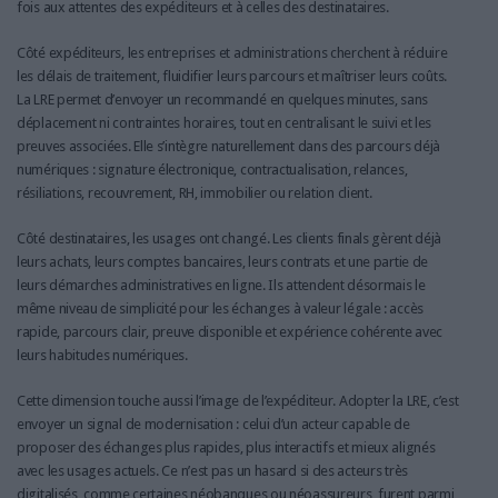
fois aux attentes des expéditeurs et à celles des destinataires.
Côté expéditeurs, les entreprises et administrations cherchent à réduire
les délais de traitement, fluidifier leurs parcours et maîtriser leurs coûts.
La LRE permet d’envoyer un recommandé en quelques minutes, sans
déplacement ni contraintes horaires, tout en centralisant le suivi et les
preuves associées. Elle s’intègre naturellement dans des parcours déjà
numériques : signature électronique, contractualisation, relances,
résiliations, recouvrement, RH, immobilier ou relation client.
Côté destinataires, les usages ont changé. Les clients finals gèrent déjà
leurs achats, leurs comptes bancaires, leurs contrats et une partie de
leurs démarches administratives en ligne. Ils attendent désormais le
même niveau de simplicité pour les échanges à valeur légale : accès
rapide, parcours clair, preuve disponible et expérience cohérente avec
leurs habitudes numériques.
Cette dimension touche aussi l’image de l’expéditeur. Adopter la LRE, c’est
envoyer un signal de modernisation : celui d’un acteur capable de
proposer des échanges plus rapides, plus interactifs et mieux alignés
avec les usages actuels. Ce n’est pas un hasard si des acteurs très
digitalisés, comme certaines néobanques ou néoassureurs, furent parmi