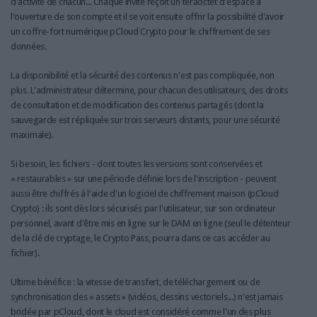
d'activité de chacun... Chaque invité reçoit un téraoctet d'espace à
l'ouverture de son compte et il se voit ensuite offrir la possibilité d'avoir
un coffre-fort numérique pCloud Crypto pour le chiffrement de ses
données.
La disponibilité et la sécurité des contenus n'est pas compliquée, non
plus. L'administrateur détermine, pour chacun des utilisateurs, des droits
de consultation et de modification des contenus partagés (dont la
sauvegarde est répliquée sur trois serveurs distants, pour une sécurité
maximale).
Si besoin, les fichiers - dont toutes les versions sont conservées et
« restaurables » sur une période définie lors de l'inscription - peuvent
aussi être chiffrés à l'aide d'un logiciel de chiffrement maison (pCloud
Crypto) : ils sont dès lors sécurisés par l'utilisateur, sur son ordinateur
personnel, avant d'être mis en ligne sur le DAM en ligne (seul le détenteur
de la clé de cryptage, le Crypto Pass, pourra dans ce cas accéder au
fichier).
Ultime bénéfice : la vitesse de transfert, de téléchargement ou de
synchronisation des « assets » (vidéos, dessins vectoriels...) n'est jamais
bridée par pCloud, dont le cloud est considéré comme l'un des plus