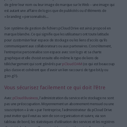
de gérer leur nom ou leur image de marque sur le Web – une image qui
est autant une affaire de logos que de publicités ou d'éléments de
« branding » personnalisés...
Son système de gestion de fichiers pCloud Drive est ainsi proposé en
marque blanche. Ce qui signifie que les utilisateurs ont toute latitude
pour
customiser
leur espace de stockage ou les liens d'accès qu'ils
communiquent aux collaborateurs ou aux partenaires. Concrètement,
l'entreprise personnalise son espace avec son logo et sa charte
graphique et elle choisit ensuite elle-même le type de liens de
téléchargement qui sont générés par
pCloud DAM
(ce qui est beaucoup
plus classe et cohérent que d'avoir un lien raccourci de type bit.ly ou
goo.gl !).
Vous sécurisez facilement ce qui doit l'être
Avec
pCloud Business
, l'administration du service et le stockage ne sont
pas une préoccupation. Moyennement un abonnement mensuel ou une
souscription « à vie » par l'entreprise, l'administrateur du pCloud Drive
peut inviter qui il veut au sein de son organisation et suivre, via son
tableau de bord, les statistiques d'utilisation des services et les registres