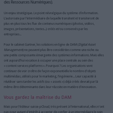
des Ressources Numériques).
Un enjeu stratégique. Le point névralgique du système d'information.
L'autoroute par l'intermédiaire de laquelle transitent et transiteront de
plus en plus tous les flux de contenus numériques (photos, vidéos,
images, présentations, textes...) créés et/ou conservés par les
entreprises...
Pour le cabinet Gartner, les solutions en ligne de DAM (
Digital Asset
Management
) ne peuvent plus être considérées comme une niche ou
une petite composante émergente des systèmes informations. Mais elles
ont aujourd'hui vocation à occuper une place centrale au sein des
« content services platforms ». Pourquoi ? Les organisations vont
continuer de voir croître de façon exponentielle le nombre d'objets
multimédias, utilisés pour le marketing, l'ingénierie... Leur capacité à
réutiliser sans tarder les actifs (ou « assets ») déjà créés devrait par là
même être déterminante dans leur réussite en matière d'innovation.
Vous gardez la maîtrise du DAM
Mais pour l'éditeur suisse pCloud, très présent à l'international, elles n'ont
pas pour autant d'intérêt à accepter de confier à un intermédiaire le soin