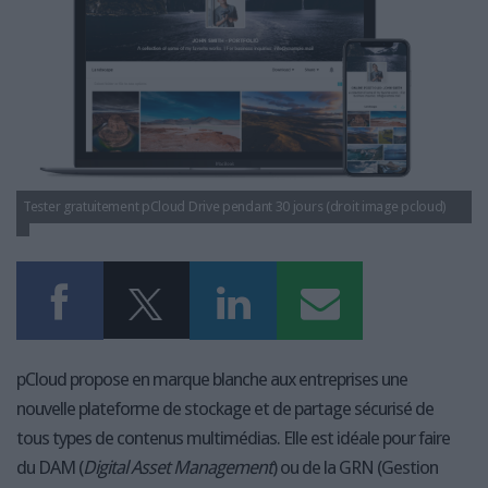
LES GUIDES PRATIQUES
LES BASES DE DONNÉES
L'ESPACE EMPLOI
L'AGENDA
L'ANNUAIRE DES ACTEURS
LES LIVRES BLANCS
LES SUPPLÉMENTS
Tester gratuitement pCloud Drive pendant 30 jours (droit image pcloud)
NOS OFFRES D'ABONNEMENTS
pCloud propose en marque blanche aux entreprises une
nouvelle plateforme de stockage et de partage sécurisé de
tous types de contenus multimédias. Elle est idéale pour faire
du DAM (
Digital Asset Management
) ou de la GRN (Gestion