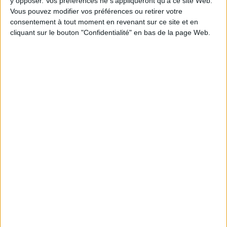
y opposer. Vos préférences ne s'appliqueront qu’à ce site Web.
tels que la sécurité et la rentabilité des
Vous pouvez modifier vos préférences ou retirer votre
utilisateurs finaux. Tunio encourage l’esprit d’avenir de son équipe
consentement à tout moment en revenant sur ce site et en
et cherche à avoir un impact significatif sur le marché en
cliquant sur le bouton "Confidentialité" en bas de la page Web.
croissance rapide des technologies de l’information, tant pour les
particuliers que pour les entreprises.
0 Commentaire
Cloud Computing
Digital Asset Management (DAM)
Connectez-vous
ou
inscrivez-vous
pour publier un commentaire
À LIRE SUR ARCHIMAG