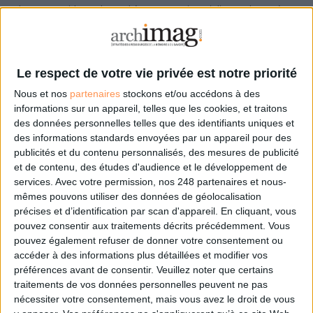
robustes et rapides sur le marché. Une entreprise qui dispose d'un accès
internet très haut débit utilise pCloud en très haut débit. Son pCloud Drive
est comparable à un disque réseau dont le contenu est à chaque
modification synchronisé en miroir sur le cloud.
Le respect de votre vie privée est notre priorité
Pour tester gratuitement pCloud Drive pendant 30 jours :
Nous et nos
partenaires
stockons et/ou accédons à des
https://pages.pcloud.com/business_fr/
informations sur un appareil, telles que les cookies, et traitons
des données personnelles telles que des identifiants uniques et
Tunio Zafer
des informations standards envoyées par un appareil pour des
PDG de pCloud AG
publicités et du contenu personnalisés, des mesures de publicité
et de contenu, des études d'audience et le développement de
Tunio Zafer a plus de 15 ans d’expérience
services.
Avec votre permission, nos 248 partenaires et nous-
en gestion et en marketing dans le domaine
mêmes pouvons utiliser des données de géolocalisation
de la technologie et a participé à de
précises et d’identification par scan d'appareil. En cliquant, vous
nombreux projets d’affaires fructueux tels
pouvez consentir aux traitements décrits précédemment. Vous
que MTelekom, Host.bg, Grabo.bg, Mobile
pouvez également refuser de donner votre consentement ou
Innovations JSC et d’autres.
accéder à des informations plus détaillées et modifier vos
préférences avant de consentir.
Veuillez noter que certains
En tant que leader et gestionnaire de la
traitements de vos données personnelles peuvent ne pas
société de stockage dans le cloud, Tunio
nécessiter votre consentement, mais vous avez le droit de vous
encourage l'innovation dans des domaines