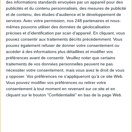
des informations standards envoyées par un appareil pour des
Le 01/juin/2026
communiqué
publicités et du contenu personnalisés, des mesures de publicité
et de contenu, des études d'audience et le développement de
Dans le secteur public, les environnements documentaires se sont
services.
Avec votre permission, nos 248 partenaires et nous-
progressivement structurés autour de plusieurs outils spécialisés, avec la
mêmes pouvons utiliser des données de géolocalisation
coexistence fréquente de multiples systèmes de Gestion Électronique des
Documents (GED RH, GED Finances, SharePoint, etc.).
précises et d’identification par scan d'appareil. En cliquant, vous
pouvez consentir aux traitements décrits précédemment. Vous
Lire la suite...
pouvez également refuser de donner votre consentement ou
accéder à des informations plus détaillées et modifier vos
Docaposte : référent de la confiance numérique
préférences avant de consentir.
Veuillez noter que certains
traitements de vos données personnelles peuvent ne pas
nécessiter votre consentement, mais vous avez le droit de vous
y opposer. Vos préférences ne s'appliqueront qu’à ce site Web.
Vous pouvez modifier vos préférences ou retirer votre
consentement à tout moment en revenant sur ce site et en
cliquant sur le bouton "Confidentialité" en bas de la page Web.