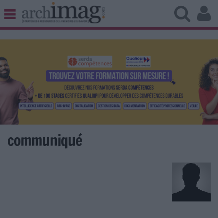
BIBLIOTHÈQUE ÉDITION
ARCHIVES PATRIMOINE
VEILLE DOCUMENTATION
DÉMAT CLOUD
UNIVERS DATA
TRAVAIL COLLABORATIF
VIE NUMÉRIQUE
NUMÉRIQUE RESPONSABLE
communiqué
LES DOSSIERS
LES NEWSLETTERS
LE MAGAZINE