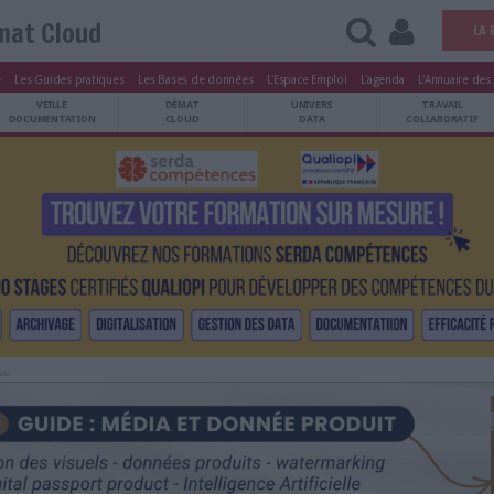
Démat Cloud
tters
Le Magazine
Les Guides pratiques
Les Bases de données
L'Esp
ARCHIVES
VEILLE
DÉMAT
ATRIMOINE
DOCUMENTATION
CLOUD
Publicité