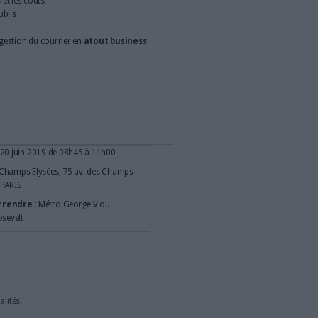
 passage obligé. Comment transformer cette contrainte
jeuner autour de ces questions, le jeudi 20 juin 2019 sur Paris,
e vous faire découvrir comment :
t et la diffusion de tout le courrier quel que soit l’activité :
ctures, souscriptions, réclamations, etc.
e
copie fiable
et respecter la réglementation
 organisation avec les
applications existantes
(CRM, Ged,
 client/usager
avec des délais de réponse plus courts
telligente
travail
de vos collaborateurs/agents
anuelles
ingrates et les coûts
aiguillage et les oublis
en efficacité
a contrainte de la gestion du courrier en
atout business