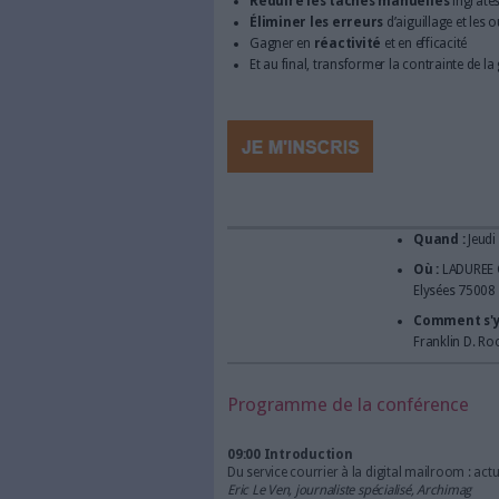
la salle courrier est un
en atout business ?
Archimag organise un petit dé
où nous aurons l'occasion d
Automatiser
le traitemen
courrier papier, mails, fa
Organiser le processus d
Interfacer votre nouvelle
etc.)
Améliorer votre
relation
Intégrer l’
impression in
Optimiser le
confort de 
Réduire les tâches m
Éliminer les erreurs
d’
Gagner en
réactivité
et 
Et au final, transformer l