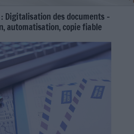
édaction : Digitalisation des do
risation, automatisation, copie
e
28/01/2025
)
eur.jpg