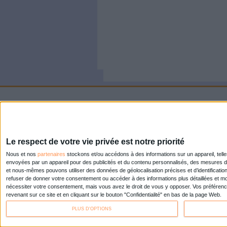
À LIRE SUR ARCHI
Konica Mi
de comme
Doxense
Le Bénin 
dématéria