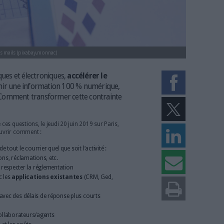
ue du courrier et des mails (pixabay,monnac)
 entrants physiques et électroniques,
accélérer le
ments
et obtenir une information 100 % numérique,