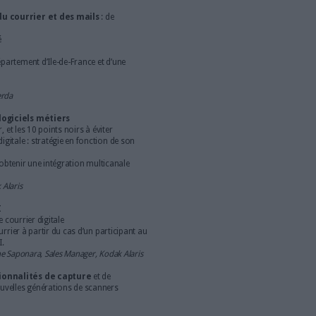
Quand
:
Jeudi 20 juin 2019 de 08h45 à 11h00
Où :
LADUREE Champs Elysées, 75 av. des Champs
Elysées 75008 PARIS
Comment s'y rendre
:
Métro George V ou
Franklin D. Roosevelt
nférence
al mailroom : actualités.
lisé, Archimag