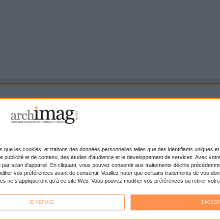
Connectez-vous
ou
inscrivez-vous
pour publi
MAG
nolta reprend les fonds
La maturité num
rce d’OpenBee et de
entreprises fran
désirer
bascule dans la
Cybersécurité, 
lisation tous azimuts
doit savoir et fa