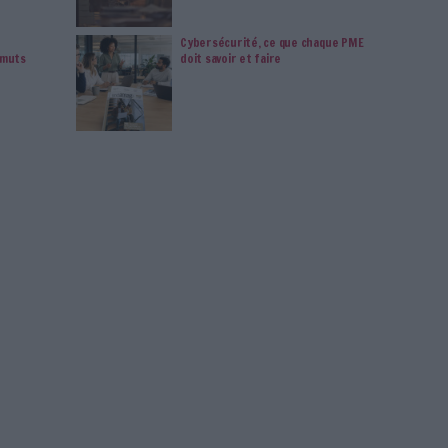
ommercial, et Aline Saponara, Sales Manager, Kodak Alaris
incipales fonctionnalités de capture
et de
des datas. Les nouvelles générations de scanners
, Kodak Alaris
italisation
Scanner