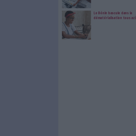
Cyril Condamines, Directeur C
10:20 Présentation des pr
traitement des documents et 
intelligents.
Aline Saponara et Adrien Vandy
10:45 Questions-réponses
11:00 Fin de l’événement
0 Commentaire
Courrier Électronique
Dig