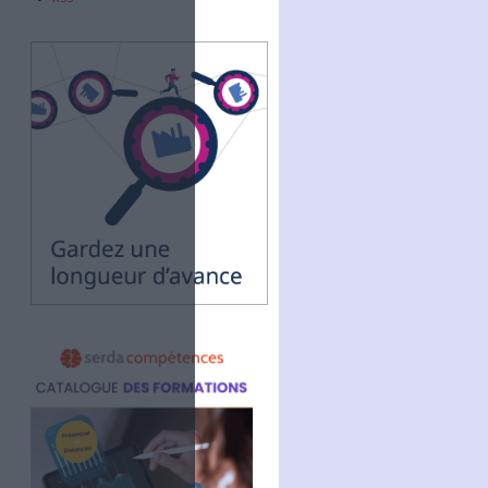
Abonnez-vous
NOUS SUIVRE
Facebook
Twitter
Linkedin
RSS