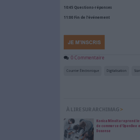
09:10 Enjeux de la gestio
l'acquisition jusqu'à l'archiv
- Enjeux et stratégie selon les 
- Organisation et conduite 
- Retour d’expériences d’une
industrie métallurgique
- Cadre juridique et Copie Fia
Pierre Fuzeau, Consultant Exp
09:30 De la numérisation à
- Les principaux ratios de la g
- Comment implémenter une sal
secteur d’activité, les 6 étapes
- De la capture intelligente à
couplée à ses logiciels métier
Cyril Condamines, Directeur C
10:00 En direct : cas réel 
- Les bénéfices et gains à atte
- Simulation d’un projet de di
focus, avec utilisation de l’out