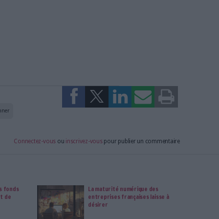
n électronique du courrier et des mails
: de
age
secteurs d'activité
du changement
 commune, d’un département d’Ile-de-France et d’une
ble
ert Gec, Groupe Serda
 l’intégration logiciels métiers
estion de courrier, et les 10 points noirs à éviter
le de courrier digitale : stratégie en fonction de son
 clés, outils
 l’automatisation : obtenir une intégration multicanale
s
ommercial, Kodak Alaris
de calcul de ROI
ndre d’une salle de courrier digitale
gitalisation du courrier à partir du cas d’un participant au
il de calcul de ROI.