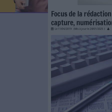
LES NEWSLETTERS
LE MAGAZINE
LES GUIDES PRATIQUES
LES BASES DE DONNÉES
L'ESPACE EMPLOI
L'AGENDA
Focus de la r
L'ANNUAIRE DES ACTEURS
LES LIVRES BLANCS
capture, numé
LES SUPPLÉMENTS
Le
11/06/2019
(Mis à jour l
NOS OFFRES D'ABONNEMENTS
dematcourrier_ordinat