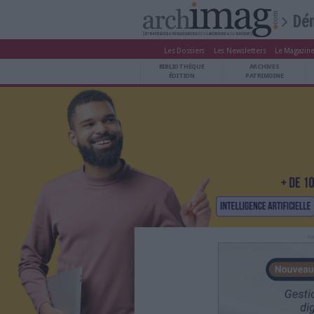
Les Dossiers
Les Newsle
BIBLIOTHÈQUE ÉDITION
BIBLIOTHÈQUE
ARCHIVES PATRIMOINE
ÉDITION
P
VEILLE DOCUMENTATION
DÉMAT CLOUD
UNIVERS DATA
TRAVAIL COLLABORATIF
VIE NUMÉRIQUE
NUMÉRIQUE RESPONSABLE
LES DOSSIERS