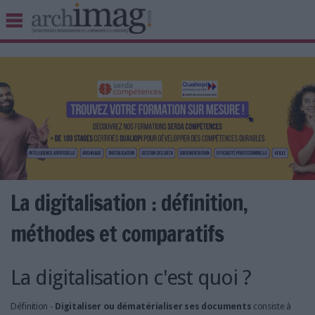
BIBLIOTHÈQUE ÉDITION
ARCHIVES PATRIMOINE
VEILLE DOCUMENTATION
DÉMAT CLOUD
UNIVERS DATA
TRAVAIL COLLABORATIF
VIE NUMÉRIQUE
NUMÉRIQUE RESPONSABLE
La digitalisation : définition,
méthodes et comparatifs
LES DOSSIERS
La digitalisation c'est quoi ?
LES NEWSLETTERS
LE MAGAZINE
Définition -
Digitaliser ou dématérialiser
ses documents
consiste à