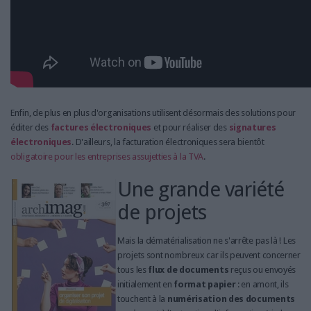
Enfin, de plus en plus d'organisations utilisent désormais des solutions pour
éditer des
factures électroniques
et pour réaliser des
signatures
électroniques
. D'ailleurs, la facturation électroniques sera bientôt
obligatoire pour les entreprises assujetties à la TVA
.
Une grande variété
de projets
Mais la dématérialisation ne s'arrête pas là ! Les
projets sont nombreux car ils peuvent concerner
tous les
flux de documents
reçus ou envoyés
initialement en
format papier
: en amont, ils
touchent à la
numérisation des documents