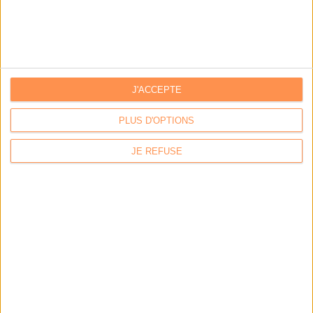
J'ACCEPTE
PLUS D'OPTIONS
JE REFUSE
Contacts
|
Annuaire des acteurs
Communiquer avec Archimag
|
Communiquer avec ACE
GROUPE SERDA
|
Serda Conseil
|
Serda Compétences
|
Code Confiance
Conditions générales de vente
|
Mentions légales
|
Politique de confidentialité
La Permaentreprise Serda Archimag
|
Notre rapport RSE
|
Notre charte IA 2025