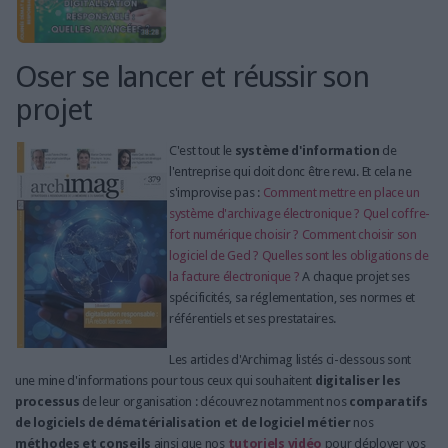
Oser se lancer et réussir son
projet
C'est tout le
système d'information
de
l'entreprise qui doit donc être revu. Et cela ne
s'improvise pas :
Comment mettre en place un
système d'archivage électronique ?
Quel coffre-
fort numérique choisir ?
Comment choisir son
logiciel de Ged ?
Quelles sont les obligations de
la facture électronique ?
A chaque projet ses
spécificités, sa réglementation, ses normes et
référentiels et ses prestataires.
Les articles d'Archimag listés ci-dessous sont
une mine d'informations pour tous ceux qui souhaitent
digitaliser les
processus
de leur organisation : découvrez notamment nos
comparatifs
de logiciels de dématérialisation et de logiciel métier
nos
méthodes et conseils
ainsi que nos
tutoriels vidéo
pour déployer vos