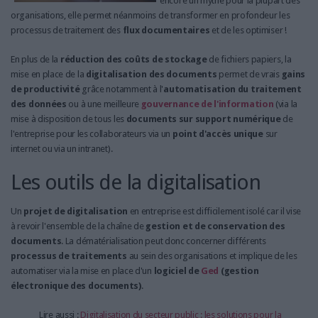
encore un mythe pour la plupart des
organisations, elle permet néanmoins de transformer en profondeur les
processus de traitement des
flux documentaires
et de les optimiser !
En plus de la
réduction des coûts de stockage
de fichiers papiers, la
mise en place de la
digitalisation des documents
permet de vrais
gains
de productivité
grâce notamment à l'
automatisation du traitement
des données
ou à une meilleure
gouvernance de l'information
(via la
mise à disposition de tous les
documents sur support numérique
de
l'entreprise pour les collaborateurs via un
point d'accès unique
sur
internet ou via un intranet).
Les outils de la digitalisation
Un
projet de digitalisation
en entreprise est difficilement isolé car il vise
à revoir l'ensemble de la chaîne de
gestion et de conservation des
documents
. La dématérialisation peut donc concerner différents
processus de traitements
au sein des organisations et implique de les
automatiser via la mise en place d'un
logiciel de
Ged
(gestion
électronique des documents)
.
Lire aussi :
Digitalisation du secteur public : les solutions pour la