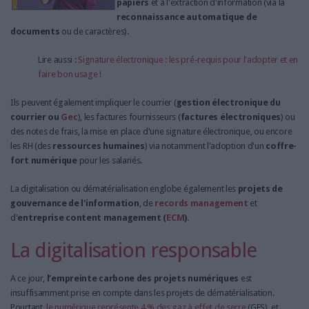
papiers
et à l'extraction d'information (via la
reconnaissance automatique de
documents
ou de caractères).
Lire aussi :
Signature électronique : les pré-requis pour l'adopter et en
faire bon usage !
Ils peuvent également impliquer le courrier (
gestion électronique du
courrier ou
Gec
), les factures fournisseurs (
factures électroniques
) ou
des notes de frais, la mise en place d'une signature électronique, ou encore
les RH (des
ressources humaines
) via notamment l'adoption d'un
coffre-
fort numérique
pour les salariés.
La digitalisation ou dématérialisation englobe également les
projets de
gouvernance de l'information
, de
records management
et
d'
entreprise
content management (
ECM
)
.
La digitalisation responsable
A ce jour,
l’empreinte carbone des projets numériques
est
insuffisamment prise en compte dans les projets de dématérialisation.
Pourtant,
le numérique représente 4 % des gaz à effet de serre
(GES), et