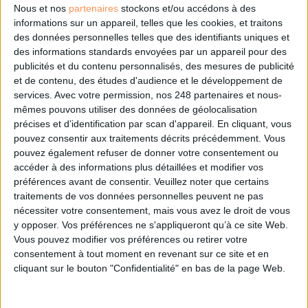
Nous et nos
partenaires
stockons et/ou accédons à des
informations sur un appareil, telles que les cookies, et traitons
des données personnelles telles que des identifiants uniques et
Le 08/juin/2026
Sivagami Casimir
des informations standards envoyées par un appareil pour des
Abonnés
En restructurant sa DSI, la région Île-de-France a donné naissance à
publicités et du contenu personnalisés, des mesures de publicité
un grand pôle de la transformation numérique. Les enjeux, comme les
et de contenu, des études d'audience et le développement de
projets, ne manquent pas. Zoom sur quelques-uns des chantiers en cours.
services.
Avec votre permission, nos 248 partenaires et nous-
mêmes pouvons utiliser des données de géolocalisation
Lire la suite...
précises et d’identification par scan d'appareil. En cliquant, vous
pouvez consentir aux traitements décrits précédemment. Vous
Quand l’expert du document reprend ses droits sur
pouvez également refuser de donner votre consentement ou
l'IA
accéder à des informations plus détaillées et modifier vos
préférences avant de consentir.
Veuillez noter que certains
traitements de vos données personnelles peuvent ne pas
nécessiter votre consentement, mais vous avez le droit de vous
y opposer. Vos préférences ne s'appliqueront qu’à ce site Web.
Vous pouvez modifier vos préférences ou retirer votre
consentement à tout moment en revenant sur ce site et en
cliquant sur le bouton "Confidentialité" en bas de la page Web.