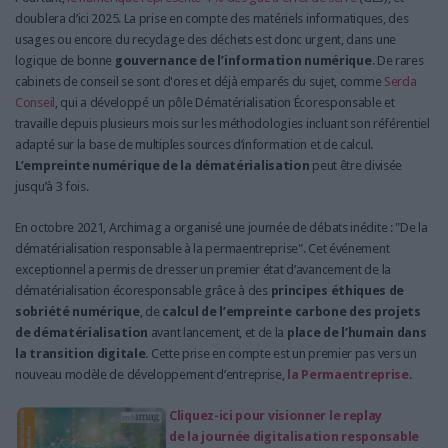
doublera d’ici 2025. La prise en compte des matériels informatiques, des
usages ou encore du recyclage des déchets est donc urgent, dans une
logique de bonne
gouvernance de l’information numérique
. De rares
cabinets de conseil se sont d'ores et déjà emparés du sujet, comme
Serda
Conseil
, qui a développé un pôle Dématérialisation Écoresponsable et
travaille depuis plusieurs mois sur les méthodologies incluant son référentiel
adapté sur la base de multiples sources d’information et de calcul.
L’empreinte numérique de la dématérialisation
peut être divisée
jusqu’à 3 fois.
En octobre 2021, Archimag a organisé une journée de débats inédite : "De la
dématérialisation responsable à la permaentreprise". Cet événement
exceptionnel a permis de dresser un premier état d’avancement de la
dématérialisation écoresponsable grâce à des
principes éthiques de
sobriété numérique
, de
calcul de l’empreinte carbone des projets
de dématérialisation
avant lancement, et de la
place de l’humain dans
la transition digitale
. Cette prise en compte est un premier pas vers un
nouveau modèle de développement d’entreprise,
la Permaentreprise
.
Cliquez-ici pour visionner le replay
de la journée digitalisation responsable