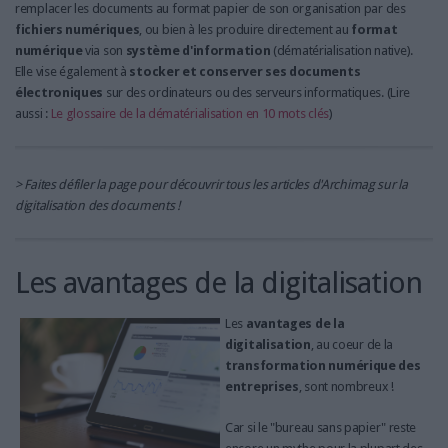
LES GUIDES PRATIQUES
remplacer les documents au format papier
de son organisation par des
fichiers numériques
, ou bien à les produire directement au
format
LES BASES DE DONNÉES
numérique
via son
système d'information
(dématérialisation native).
L'ESPACE EMPLOI
Elle vise également à
stocker et conserver ses documents
L'AGENDA
électroniques
sur des ordinateurs ou des serveurs informatiques. (Lire
aussi :
Le glossaire de la dématérialisation en 10 mots clés
)
L'ANNUAIRE DES ACTEURS
LES LIVRES BLANCS
LES SUPPLÉMENTS
> Faites défiler la page pour découvrir tous les articles d'Archimag sur la
digitalisation des documents !
NOS OFFRES D'ABONNEMENTS
Les avantages de la digitalisation
Les
avantages de la
digitalisation
, au coeur de la
transformation numérique des
entreprises
, sont nombreux !
Car si le "bureau sans papier" reste