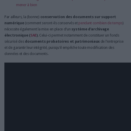
mener à bien
Par ailleurs, la (bonne)
conservation des documents sur support
numérique
(comment seront-ils conservés et
pendant combien de temps
)
nécessite également la mise en place d'un
système d'archivage
électronique (
SAE
)
. Celui-ci permet notamment de constituer un fonds
sécurisé des
documents probatoires et patrimoniaux
de l'entreprise
et de garantir leur intégrité, puisqu'il empêche toute modification des
données et des documents.