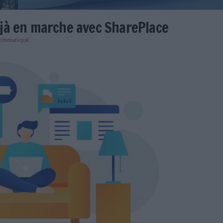
ravail déjà en marche avec Shar
e
29/01/2024
)
communiqué
c-teletravail-digital-workplace.jpg