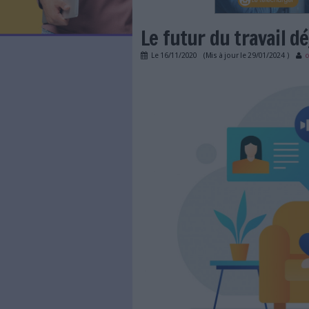
LES NEWSLETTERS
LE MAGAZINE
LES GUIDES PRATIQUES
LES BASES DE DONNÉES
L'ESPACE EMPLOI
L'AGENDA
Le futur du t
L'ANNUAIRE DES ACTEURS
LES LIVRES BLANCS
Le
16/11/2020
(Mis à jour l
LES SUPPLÉMENTS
shareplace-livre-blan
NOS OFFRES D'ABONNEMENTS