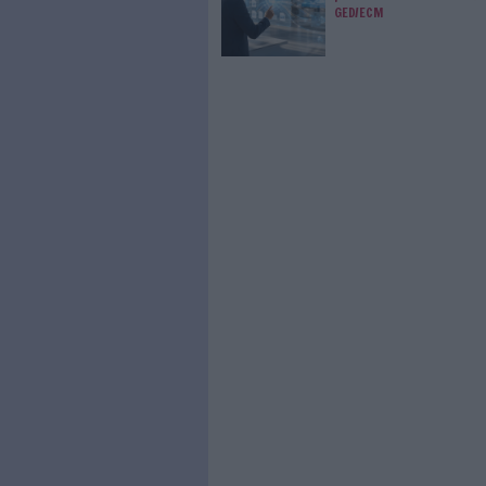
la motivation et l’efficacité d
Pour télécharger le livre blan
»,
cliquez ici
.
0 Commentaire
Digital Workplace
Collabor
À LIRE SUR ARCHI
Le Bénin 
dématéria