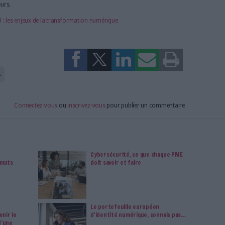
 assurant la sécurité et la fiabilité des données. Le tout, si
utils, pour éviter aux collaborateurs de jongler entre les
oratives et l’intelligence artificielle à la
ateformes collaboratives pour
les entreprises de demain
, qui
n digitale des entreprises d’une part, et à l’évolution des
ssionnelles par ailleurs. Au-delà des atouts indéniables qu’elles
rmes intègrent l’intelligence artificielle pour aider encore
dans la réalisation de leurs missions, à l’instar de SharePlace,
portementales pour suggérer aux utilisateurs d’effectuer
bstituer à l’humain, l’IA vise avant tout à l’assister et à le
même au développement de l’organisation toute entière.
ation du travail décryptée dans un livre blanc
retour au bureau à l’importance de l’IA au service de
 tâches, en passant par les atouts des plateformes
tage sa vision du futur du travail et son expertise du
livre blanc. Ce dernier est également l’occasion de revenir sur
s sur lesquels les organisations peuvent s’appuyer pour booster