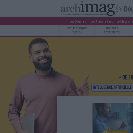
Les Dossiers
Les Newsle
BIBLIOTHÈQUE ÉDITION
BIBLIOTHÈQUE
ARCHIVES PATRIMOINE
ÉDITION
P
VEILLE DOCUMENTATION
DÉMAT CLOUD
UNIVERS DATA
TRAVAIL COLLABORATIF
VIE NUMÉRIQUE
NUMÉRIQUE RESPONSABLE
LES DOSSIERS