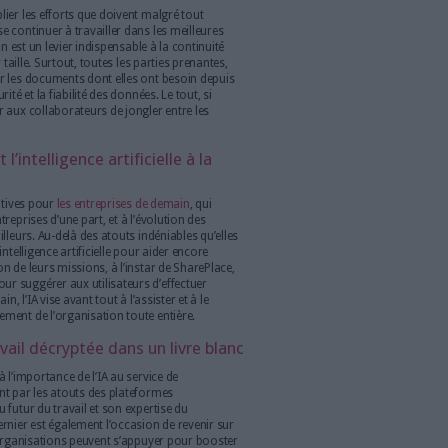
ses collaborateurs. De nouvelles habitudes bien
s son nouveau
livre blanc
, SharePlace partage sa vision
du futur de l’entreprise.
els que nous les connaissions ?
ant des années, le bureau traditionnel est bel et bien de
 confinements liés au Covid-19, les espaces de travail réservés à
 largement désertés, et c’est désormais en télétravail que les
rs activités. Au-delà de la crise sanitaire, ce nouveau modèle,
es (productivité accrue de 30 % selon le ministère de
d’un contexte particulièrement favorable à son développement :
lateformes collaboratives, effort de dématérialisation dans les
oud et de protection VPN toujours plus performants, etc.
avoriser l’accès aux documents
aient presque oublier les efforts que doivent malgré tout
 que chacun puisse continuer à travailler dans les meilleures
ccès à l’information est un levier indispensable à la continuité
uelle que soit leur taille. Surtout, toutes les parties prenantes,
 pouvoir consulter les documents dont elles ont besoin depuis