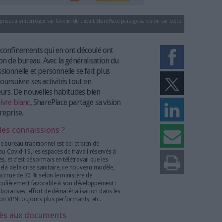
9 a amené les entreprises à s'interroger sur l'avenir du travail. SharePlace part
nédit. (Freepik)
u Covid-19 et les confinements qui en ont découlé ont
définir la notion de bureau. Avec la généralisation du
entre vies professionnelle et personnelle se fait plus
adapter pour poursuivre ses activités tout en