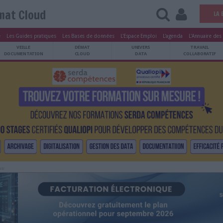
Démat Cloud
tters
Le Magazine
Les Guides pratiques
Les Bases de données
L'Esp
ARCHIVES
VEILLE
DÉMAT
ATRIMOINE
DOCUMENTATION
CLOUD
Publicité