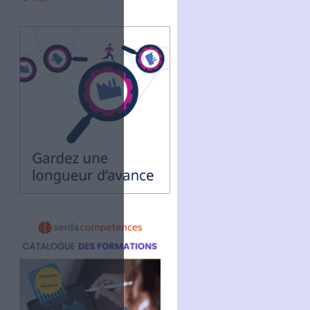
Abonnez-vous
NOUS SUIVRE
Facebook
Twitter
Linkedin
RSS
age sa vision sur cette