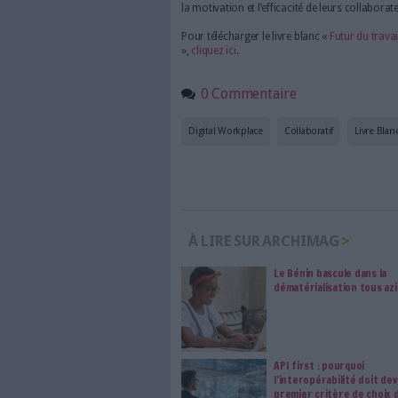
n’importe quel endroit, tout en
possible, avec un minimum d’o
applications métiers.
Les plateformes collab
rescousse
C’est là tout l’intérêt des pl
contribuent à la transformatio
habitudes de travail des profe
représentent, certaines platefo
davantage les collaborateurs 
qui collecte des données com
certaines actions. Loin de se su
soutenir, participant par là 
Une nouvelle organis
Du choix entre télétravail ou 
l’automatisation de certaines
collaboratives, SharePlace par
collaboratif dans un nouveau 
les 6 piliers organisationnel