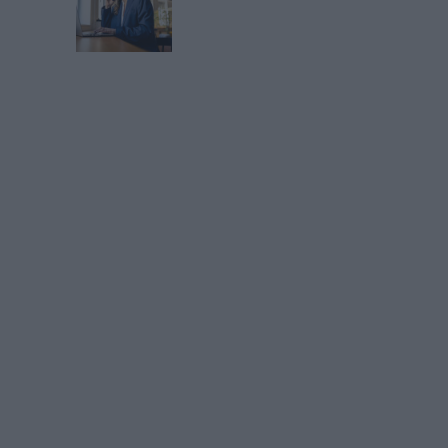
e leurs collaborateurs.
c «
Futur du travail : les enjeux de la transformation numérique
atif
Livre Blanc
Connectez-vous
ou
inscrivez-vous
pour publi
MAG
bascule dans la
Cybersécurité, 
lisation tous azimuts
doit savoir et fa