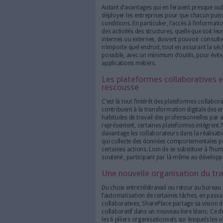
maintenant du lien avec 
parties pour durer. Dan
de l’avenir du travail et 
La fin des bureaux t
Après avoir été la norme pend
l’histoire ancienne ! Avec les
la vie professionnelle ont été
organisations poursuivent leu
qui présente certains avantag
l’Économie), a pu bénéficier 
multiplication du nombre de p
organisations, services de cl
De la nécessité de f
Autant d’avantages qui en fer
déployer les entreprises pour
conditions. En particulier, l’a
des activités des structures, q
internes ou externes, doivent