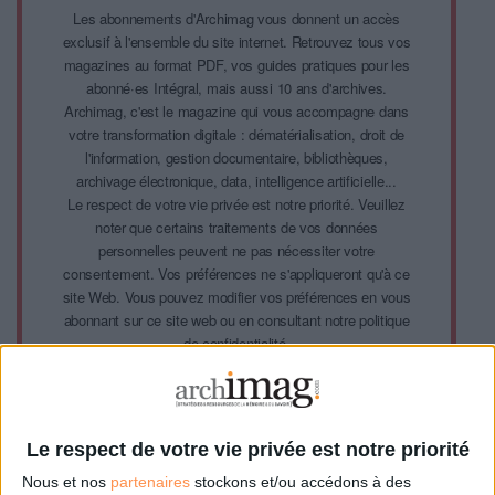
Les abonnements d'Archimag vous donnent un accès
exclusif à l'ensemble du site internet. Retrouvez tous vos
magazines au format PDF, vos guides pratiques pour les
abonné·es Intégral, mais aussi 10 ans d'archives.
Archimag, c'est le magazine qui vous accompagne dans
votre transformation digitale : dématérialisation, droit de
l'information, gestion documentaire, bibliothèques,
archivage électronique, data, intelligence artificielle...
Le respect de votre vie privée est notre priorité. Veuillez
noter que certains traitements de vos données
personnelles peuvent ne pas nécessiter votre
consentement. Vos préférences ne s'appliqueront qu'à ce
site Web. Vous pouvez modifier vos préférences en vous
abonnant sur ce site web ou en consultant notre politique
de confidentialité.
Déjà abonné.e ?
Connectez-vous
Le respect de votre vie privée est notre priorité
Nous et nos
partenaires
stockons et/ou accédons à des