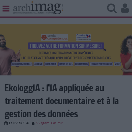
BIBLIOTHÈQUE ÉDITION
ARCHIVES PATRIMOINE
VEILLE DOCUMENTATION
DÉMAT CLOUD
UNIVERS DATA
TRAVAIL COLLABORATIF
VIE NUMÉRIQUE
NUMÉRIQUE RESPONSABLE
EkologgIA : l’IA appliquée au
traitement documentaire et à la
LES DOSSIERS
gestion des données
LES NEWSLETTERS
Le
06/05/2026
Sivagami Casimir
LE MAGAZINE