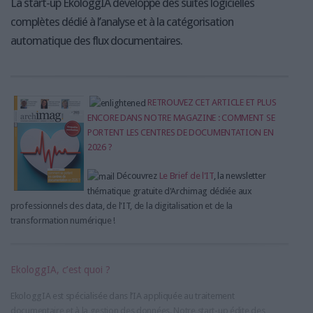
La start-up EkologgIA développe des suites logicielles
complètes dédié à l’analyse et à la catégorisation
automatique des flux documentaires.
RETROUVEZ CET ARTICLE ET PLUS
ENCORE DANS NOTRE MAGAZINE : COMMENT SE
PORTENT LES CENTRES DE DOCUMENTATION EN
2026 ?
Découvrez
Le Brief de l'IT
, la newsletter
thématique gratuite d'Archimag dédiée aux
professionnels des data, de l'IT, de la digitalisation et de la
transformation numérique !
EkologgIA, c’est quoi ?
EkologgIA est spécialisée dans l’IA appliquée au traitement
documentaire et à la gestion des données. Notre start-up édite des