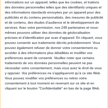
informations sur un appareil, telles que les cookies, et traitons
des données personnelles telles que des identifiants uniques et
des informations standards envoyées par un appareil pour des
0 Commentaire
publicités et du contenu personnalisés, des mesures de publicité
et de contenu, des études d'audience et le développement de
services.
Avec votre permission, nos 248 partenaires et nous-
Gestion Documentaire
Intelligence Artificielle
Start-Up
393
mêmes pouvons utiliser des données de géolocalisation
précises et d’identification par scan d'appareil. En cliquant, vous
Gestion Des Données
pouvez consentir aux traitements décrits précédemment. Vous
pouvez également refuser de donner votre consentement ou
accéder à des informations plus détaillées et modifier vos
préférences avant de consentir.
Veuillez noter que certains
Connectez-vous
ou
inscrivez-vous
pour publier un commentaire
traitements de vos données personnelles peuvent ne pas
nécessiter votre consentement, mais vous avez le droit de vous
y opposer. Vos préférences ne s'appliqueront qu’à ce site Web.
À LIRE SUR ARCHIMAG
Vous pouvez modifier vos préférences ou retirer votre
consentement à tout moment en revenant sur ce site et en
Konica Minolta reprend les fonds de commerce
cliquant sur le bouton "Confidentialité" en bas de la page Web.
d’OpenBee et de Doxense