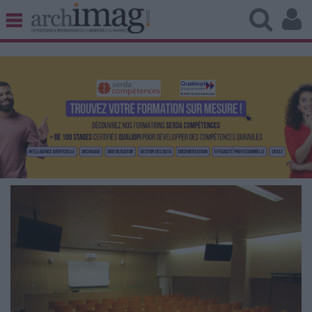
BIBLIOTHÈQUE ÉDITION
ARCHIVES PATRIMOINE
VEILLE DOCUMENTATION
DÉMAT CLOUD
UNIVERS DATA
TRAVAIL COLLABORATIF
VIE NUMÉRIQUE
NUMÉRIQUE RESPONSABLE
LES DOSSIERS
LES NEWSLETTERS
LE MAGAZINE