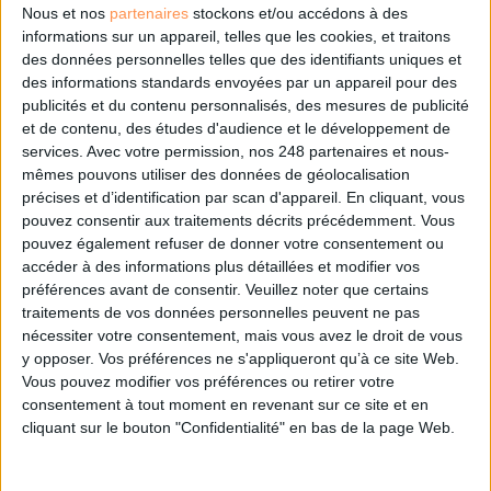
DSI du secteur public : le pivot de la transformation
Nous et nos
partenaires
stockons et/ou accédons à des
informations sur un appareil, telles que les cookies, et traitons
des données personnelles telles que des identifiants uniques et
des informations standards envoyées par un appareil pour des
Les derniers guides :
publicités et du contenu personnalisés, des mesures de publicité
et de contenu, des études d'audience et le développement de
IA génératives : cas d’usage et retours d’expérience
services.
Avec votre permission, nos 248 partenaires et nous-
mêmes pouvons utiliser des données de géolocalisation
précises et d’identification par scan d'appareil. En cliquant, vous
Archivage physique et électronique : enjeux, méthodes et
outils
pouvez consentir aux traitements décrits précédemment. Vous
pouvez également refuser de donner votre consentement ou
accéder à des informations plus détaillées et modifier vos
Stratégie data : tirez profit de l’intelligence des
préférences avant de consentir.
Veuillez noter que certains
données
traitements de vos données personnelles peuvent ne pas
nécessiter votre consentement, mais vous avez le droit de vous
y opposer. Vos préférences ne s'appliqueront qu’à ce site Web.
Vous pouvez modifier vos préférences ou retirer votre
LES DERNIÈRES PARUTIONS
consentement à tout moment en revenant sur ce site et en
cliquant sur le bouton "Confidentialité" en bas de la page Web.