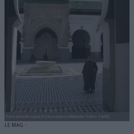
LES GUIDES PRATIQUES
LES BASES DE DONNÉES
L'ESPACE EMPLOI
L'AGENDA
L'ANNUAIRE DES ACTEURS
LES LIVRES BLANCS
LES SUPPLÉMENTS
NOS OFFRES D'ABONNEMENTS
Porte de la Mosquée El Qaraouiyyine (Wikipedia / Fabos 1/4/05)
LE MAG