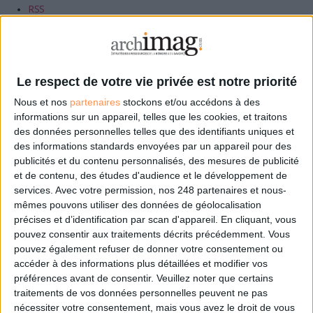
RSS
LA BOUTIQUE
Les derniers mags :
Le respect de votre vie privée est notre priorité
IA et automatisation : vers la fin de la veille?
Nous et nos
partenaires
stockons et/ou accédons à des
informations sur un appareil, telles que les cookies, et traitons
Bibliothèques : comment survivre face aux pressions?
des données personnelles telles que des identifiants uniques et
des informations standards envoyées par un appareil pour des
publicités et du contenu personnalisés, des mesures de publicité
DSI du secteur public : le pivot de la transformation
et de contenu, des études d'audience et le développement de
services.
Avec votre permission, nos 248 partenaires et nous-
mêmes pouvons utiliser des données de géolocalisation
précises et d’identification par scan d'appareil. En cliquant, vous
Les derniers guides :
pouvez consentir aux traitements décrits précédemment. Vous
pouvez également refuser de donner votre consentement ou
IA génératives : cas d’usage et retours d’expérience
accéder à des informations plus détaillées et modifier vos
préférences avant de consentir.
Veuillez noter que certains
traitements de vos données personnelles peuvent ne pas
Archivage physique et électronique : enjeux, méthodes et
nécessiter votre consentement, mais vous avez le droit de vous
outils