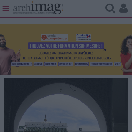
BIBLIOTHÈQUE ÉDITION
ARCHIVES PATRIMOINE
VEILLE DOCUMENTATION
DÉMAT CLOUD
UNIVERS DATA
TRAVAIL COLLABORATIF
VIE NUMÉRIQUE
NUMÉRIQUE RESPONSABLE
LES DOSSIERS
LES NEWSLETTERS
LE MAGAZINE