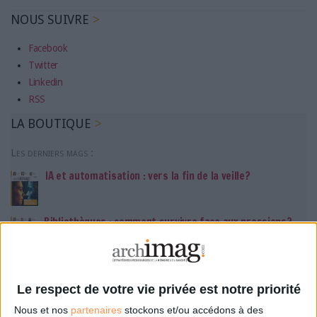
NOUS SUIVRE
Facebook
Twitter
Linkedin
RSS
LA BOUTIQUE
Les derniers mags :
IA et automatisation : vers la fin de la veille?
Bibliothèques : comment survivre face aux pressions?
DSI du secteur public : le pivot de la transformation
Le respect de votre vie privée est notre priorité
Nous et nos
partenaires
stockons et/ou accédons à des