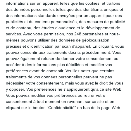
Les derniers guides :
informations sur un appareil, telles que les cookies, et traitons
des données personnelles telles que des identifiants uniques et
IA génératives : cas d’usage et retours d’expérience
des informations standards envoyées par un appareil pour des
publicités et du contenu personnalisés, des mesures de publicité
et de contenu, des études d'audience et le développement de
Archivage physique et électronique : enjeux, méthodes et
services.
Avec votre permission, nos 248 partenaires et nous-
outils
mêmes pouvons utiliser des données de géolocalisation
précises et d’identification par scan d'appareil. En cliquant, vous
Stratégie data : tirez profit de l’intelligence des
pouvez consentir aux traitements décrits précédemment. Vous
données
pouvez également refuser de donner votre consentement ou
accéder à des informations plus détaillées et modifier vos
préférences avant de consentir.
Veuillez noter que certains
traitements de vos données personnelles peuvent ne pas
LES DERNIÈRES PARUTIONS
nécessiter votre consentement, mais vous avez le droit de vous
y opposer. Vos préférences ne s'appliqueront qu’à ce site Web.
Vous pouvez modifier vos préférences ou retirer votre
consentement à tout moment en revenant sur ce site et en
cliquant sur le bouton "Confidentialité" en bas de la page Web.