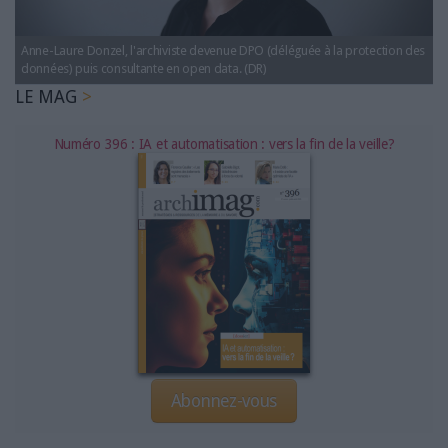
LES GUIDES PRATIQUES
LES BASES DE DONNÉES
Anne-Laure Donzel, l'archiviste devenue DPO (déléguée à la protection des
L'ESPACE EMPLOI
données) puis consultante en open data. (DR)
L'AGENDA
LE MAG
L'ANNUAIRE DES ACTEURS
Numéro 396 : IA et automatisation : vers la fin de la veille?
LES LIVRES BLANCS
LES SUPPLÉMENTS
NOS OFFRES D'ABONNEMENTS
Abonnez-vous