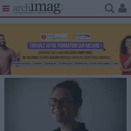
BIBLIOTHÈQUE ÉDITION
ARCHIVES PATRIMOINE
VEILLE DOCUMENTATION
DÉMAT CLOUD
UNIVERS DATA
TRAVAIL COLLABORATIF
VIE NUMÉRIQUE
NUMÉRIQUE RESPONSABLE
LES DOSSIERS
LES NEWSLETTERS
LE MAGAZINE