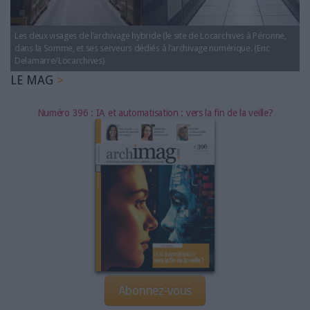
LES GUIDES PRATIQUES
LES BASES DE DONNÉES
Les deux visages de l’archivage hybride (le site de Locarchives à Péronne,
L'ESPACE EMPLOI
dans la Somme, et ses serveurs dédiés à l’archivage numérique. (Eric
Delamarre/Locarchives)
L'AGENDA
LE MAG
L'ANNUAIRE DES ACTEURS
LES LIVRES BLANCS
Numéro 396 : IA et automatisation : vers la fin de la veille?
LES SUPPLÉMENTS
NOS OFFRES D'ABONNEMENTS
Abonnez-vous