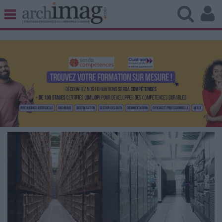
BIBLIOTHÈQUE ÉDITION
ARCHIVES PATRIMOINE
VEILLE DOCUMENTATION
DÉMAT CLOUD
UNIVERS DATA
TRAVAIL COLLABORATIF
VIE NUMÉRIQUE
NUMÉRIQUE RESPONSABLE
LES DOSSIERS
LES NEWSLETTERS
LE MAGAZINE