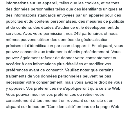
informations sur un appareil, telles que les cookies, et traitons
Les derniers guides :
des données personnelles telles que des identifiants uniques et
des informations standards envoyées par un appareil pour des
IA génératives : cas d’usage et retours d’expérience
publicités et du contenu personnalisés, des mesures de publicité
et de contenu, des études d'audience et le développement de
services.
Avec votre permission, nos 248 partenaires et nous-
Archivage physique et électronique : enjeux, méthodes et
mêmes pouvons utiliser des données de géolocalisation
outils
précises et d’identification par scan d'appareil. En cliquant, vous
pouvez consentir aux traitements décrits précédemment. Vous
Stratégie data : tirez profit de l’intelligence des
pouvez également refuser de donner votre consentement ou
données
accéder à des informations plus détaillées et modifier vos
préférences avant de consentir.
Veuillez noter que certains
traitements de vos données personnelles peuvent ne pas
nécessiter votre consentement, mais vous avez le droit de vous
LES DERNIÈRES PARUTIONS
y opposer. Vos préférences ne s'appliqueront qu’à ce site Web.
Vous pouvez modifier vos préférences ou retirer votre
consentement à tout moment en revenant sur ce site et en
cliquant sur le bouton "Confidentialité" en bas de la page Web.