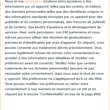
Nous et nos
partenaires
stockons et/ou accédons à des
DSI du secteur public : le pivot de la transformation
informations sur un appareil, telles que les cookies, et traitons
des données personnelles telles que des identifiants uniques et
des informations standards envoyées par un appareil pour des
Les derniers guides :
publicités et du contenu personnalisés, des mesures de publicité
et de contenu, des études d'audience et le développement de
IA génératives : cas d’usage et retours d’expérience
services.
Avec votre permission, nos 248 partenaires et nous-
mêmes pouvons utiliser des données de géolocalisation
précises et d’identification par scan d'appareil. En cliquant, vous
Archivage physique et électronique : enjeux, méthodes et
pouvez consentir aux traitements décrits précédemment. Vous
outils
pouvez également refuser de donner votre consentement ou
accéder à des informations plus détaillées et modifier vos
Stratégie data : tirez profit de l’intelligence des
préférences avant de consentir.
Veuillez noter que certains
données
traitements de vos données personnelles peuvent ne pas
nécessiter votre consentement, mais vous avez le droit de vous
y opposer. Vos préférences ne s'appliqueront qu’à ce site Web.
Vous pouvez modifier vos préférences ou retirer votre
LES DERNIÈRES PARUTIONS
consentement à tout moment en revenant sur ce site et en
cliquant sur le bouton "Confidentialité" en bas de la page Web.