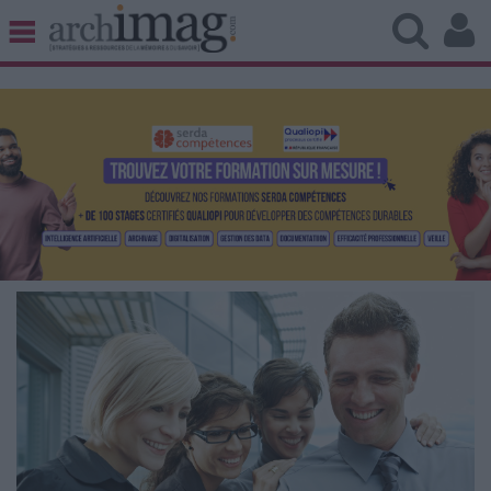
BIBLIOTHÈQUE ÉDITION
ARCHIVES PATRIMOINE
VEILLE DOCUMENTATION
DÉMAT CLOUD
UNIVERS DATA
TRAVAIL COLLABORATIF
VIE NUMÉRIQUE
NUMÉRIQUE RESPONSABLE
LES DOSSIERS
LES NEWSLETTERS
LE MAGAZINE