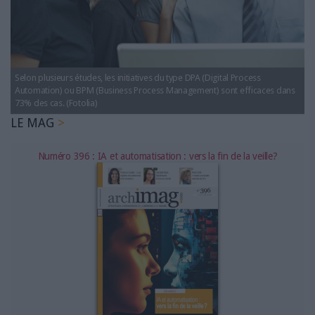
LES GUIDES PRATIQUES
LES BASES DE DONNÉES
L'ESPACE EMPLOI
L'AGENDA
Selon plusieurs études, les initiatives du type DPA (Digital Process
L'ANNUAIRE DES ACTEURS
Automation) ou BPM (Business Process Management) sont efficaces dans
LES LIVRES BLANCS
73% des cas. (Fotolia)
LE MAG
LES SUPPLÉMENTS
Numéro 396 : IA et automatisation : vers la fin de la veille?
NOS OFFRES D'ABONNEMENTS