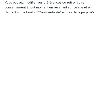
Vous pouvez modifier vos préférences ou retirer votre
consentement à tout moment en revenant sur ce site et en
cliquant sur le bouton "Confidentialité" en bas de la page Web.
Calico : IA générative locale : vers une gestion de
l’information plus intelligente et souveraine
Archimag : Stop au vrac numérique !
Archimag : Donnée produit : gouverner, enrichir, diffuser
et sécuriser un actif devenu stratégique