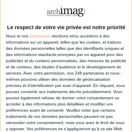
DSI du secteur public : le pivot de la transformation
Les derniers guides :
Le respect de votre vie privée est notre priorité
IA génératives : cas d’usage et retours d’expérience
Nous et nos
partenaires
stockons et/ou accédons à des
informations sur un appareil, telles que les cookies, et traitons
des données personnelles telles que des identifiants uniques et
Archivage physique et électronique : enjeux, méthodes et
des informations standards envoyées par un appareil pour des
outils
publicités et du contenu personnalisés, des mesures de publicité
et de contenu, des études d'audience et le développement de
services.
Avec votre permission, nos 248 partenaires et nous-
Stratégie data : tirez profit de l’intelligence des
données
mêmes pouvons utiliser des données de géolocalisation
précises et d’identification par scan d'appareil. En cliquant, vous
pouvez consentir aux traitements décrits précédemment. Vous
pouvez également refuser de donner votre consentement ou
LES DERNIÈRES PARUTIONS
accéder à des informations plus détaillées et modifier vos
préférences avant de consentir.
Veuillez noter que certains
traitements de vos données personnelles peuvent ne pas
nécessiter votre consentement, mais vous avez le droit de vous
y opposer. Vos préférences ne s'appliqueront qu’à ce site Web.