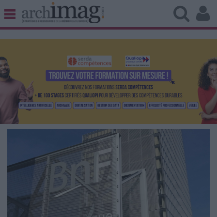
BIBLIOTHÈQUE ÉDITION
ARCHIVES PATRIMOINE
VEILLE DOCUMENTATION
DÉMAT CLOUD
UNIVERS DATA
TRAVAIL COLLABORATIF
VIE NUMÉRIQUE
NUMÉRIQUE RESPONSABLE
LES DOSSIERS
LES NEWSLETTERS
LE MAGAZINE