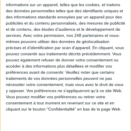
DSI du secteur public : le pivot de la transformation
informations sur un appareil, telles que les cookies, et traitons
des données personnelles telles que des identifiants uniques et
des informations standards envoyées par un appareil pour des
publicités et du contenu personnalisés, des mesures de publicité
Les derniers guides :
et de contenu, des études d'audience et le développement de
IA génératives : cas d’usage et retours d’expérience
services.
Avec votre permission, nos 248 partenaires et nous-
mêmes pouvons utiliser des données de géolocalisation
précises et d’identification par scan d'appareil. En cliquant, vous
pouvez consentir aux traitements décrits précédemment. Vous
Archivage physique et électronique : enjeux, méthodes et
outils
pouvez également refuser de donner votre consentement ou
accéder à des informations plus détaillées et modifier vos
préférences avant de consentir.
Veuillez noter que certains
Stratégie data : tirez profit de l’intelligence des
données
traitements de vos données personnelles peuvent ne pas
nécessiter votre consentement, mais vous avez le droit de vous
y opposer. Vos préférences ne s'appliqueront qu’à ce site Web.
Vous pouvez modifier vos préférences ou retirer votre
LES DERNIÈRES PARUTIONS
consentement à tout moment en revenant sur ce site et en
cliquant sur le bouton "Confidentialité" en bas de la page Web.