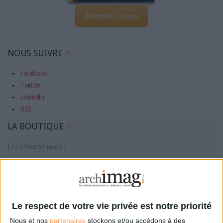
Abonnez-vous
NOUS SUIVRE
Facebook
Twitter
Linkedin
RSS
LA BOUTIQUE
Les derniers mags :
IA et automatisation : vers la fin de la veille?
Bibliothèques : comment survivre face aux pressions?
Le respect de votre vie privée est notre priorité
Nous et nos
partenaires
stockons et/ou accédons à des