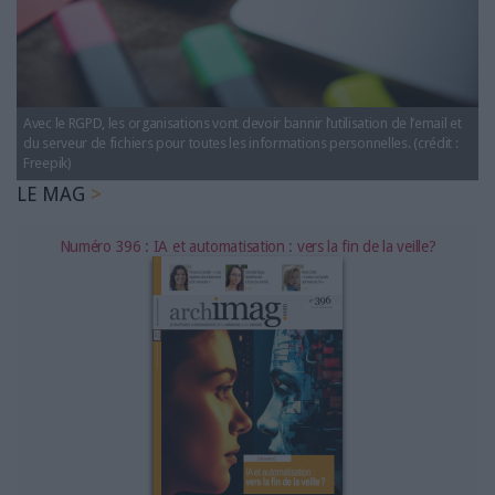
LES GUIDES PRATIQUES
LES BASES DE DONNÉES
L'ESPACE EMPLOI
L'AGENDA
Avec le RGPD, les organisations vont devoir bannir l’utilisation de l’email et
L'ANNUAIRE DES ACTEURS
du serveur de fichiers pour toutes les informations personnelles. (crédit :
LES LIVRES BLANCS
Freepik)
LE MAG
LES SUPPLÉMENTS
Numéro 396 : IA et automatisation : vers la fin de la veille?
NOS OFFRES D'ABONNEMENTS