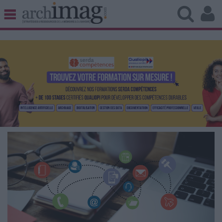
BIBLIOTHÈQUE ÉDITION
ARCHIVES PATRIMOINE
VEILLE DOCUMENTATION
DÉMAT CLOUD
UNIVERS DATA
TRAVAIL COLLABORATIF
VIE NUMÉRIQUE
NUMÉRIQUE RESPONSABLE
LES DOSSIERS
LES NEWSLETTERS
LE MAGAZINE