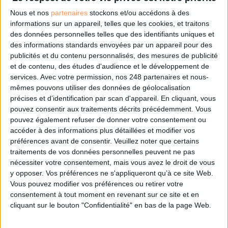
Nous et nos
partenaires
stockons et/ou accédons à des
informations sur un appareil, telles que les cookies, et traitons
des données personnelles telles que des identifiants uniques et
Les derniers guides :
des informations standards envoyées par un appareil pour des
IA génératives : cas d’usage et retours d’expérience
publicités et du contenu personnalisés, des mesures de publicité
et de contenu, des études d'audience et le développement de
services.
Avec votre permission, nos 248 partenaires et nous-
Archivage physique et électronique : enjeux, méthodes et
mêmes pouvons utiliser des données de géolocalisation
outils
précises et d’identification par scan d'appareil. En cliquant, vous
pouvez consentir aux traitements décrits précédemment. Vous
Stratégie data : tirez profit de l’intelligence des
pouvez également refuser de donner votre consentement ou
données
accéder à des informations plus détaillées et modifier vos
préférences avant de consentir.
Veuillez noter que certains
traitements de vos données personnelles peuvent ne pas
nécessiter votre consentement, mais vous avez le droit de vous
LES DERNIÈRES PARUTIONS
y opposer. Vos préférences ne s'appliqueront qu’à ce site Web.
Vous pouvez modifier vos préférences ou retirer votre
consentement à tout moment en revenant sur ce site et en
cliquant sur le bouton "Confidentialité" en bas de la page Web.