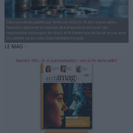
LES GUIDES PRATIQUES
LES BASES DE DONNÉES
L'ESPACE EMPLOI
Selon une étude publiée par Vertice en 2023, 55 % des responsables
L'AGENDA
financiers déplorent un manque de transparence de la part des
responsables techniques de cloud, 44 % d’entre eux déclarant ne pas avoir
L'ANNUAIRE DES ACTEURS
de visibilité sur les coûts. (kamrulhkhkhk/Freepik)
LES LIVRES BLANCS
LE MAG
LES SUPPLÉMENTS
Numéro 396 : IA et automatisation : vers la fin de la veille?
NOS OFFRES D'ABONNEMENTS