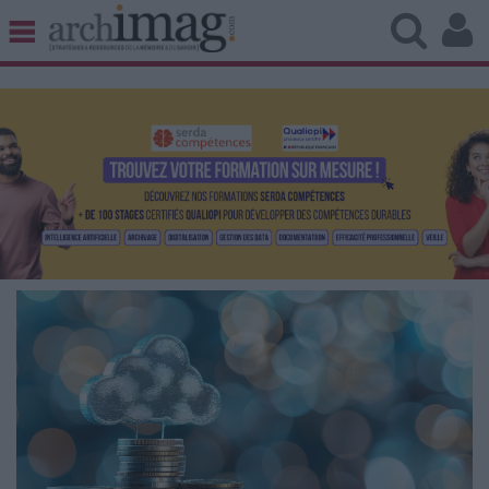
BIBLIOTHÈQUE ÉDITION
ARCHIVES PATRIMOINE
VEILLE DOCUMENTATION
DÉMAT CLOUD
UNIVERS DATA
TRAVAIL COLLABORATIF
VIE NUMÉRIQUE
NUMÉRIQUE RESPONSABLE
LES DOSSIERS
LES NEWSLETTERS
LE MAGAZINE