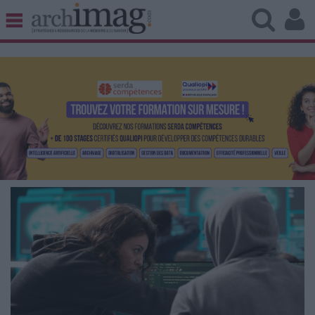
BIBLIOTHÈQUE ÉDITION
ARCHIVES PATRIMOINE
VEILLE DOCUMENTATION
DÉMAT CLOUD
UNIVERS DATA
TRAVAIL COLLABORATIF
VIE NUMÉRIQUE
NUMÉRIQUE RESPONSABLE
LES DOSSIERS
LES NEWSLETTERS
LE MAGAZINE