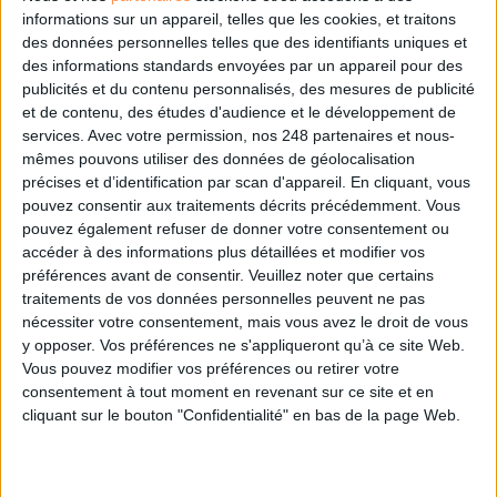
informations sur un appareil, telles que les cookies, et traitons
des données personnelles telles que des identifiants uniques et
Les derniers guides :
des informations standards envoyées par un appareil pour des
publicités et du contenu personnalisés, des mesures de publicité
IA génératives : cas d’usage et retours d’expérience
et de contenu, des études d'audience et le développement de
services.
Avec votre permission, nos 248 partenaires et nous-
mêmes pouvons utiliser des données de géolocalisation
Archivage physique et électronique : enjeux, méthodes et
précises et d’identification par scan d'appareil. En cliquant, vous
outils
pouvez consentir aux traitements décrits précédemment. Vous
pouvez également refuser de donner votre consentement ou
Stratégie data : tirez profit de l’intelligence des
accéder à des informations plus détaillées et modifier vos
données
préférences avant de consentir.
Veuillez noter que certains
traitements de vos données personnelles peuvent ne pas
nécessiter votre consentement, mais vous avez le droit de vous
y opposer. Vos préférences ne s'appliqueront qu’à ce site Web.
LES DERNIÈRES PARUTIONS
Vous pouvez modifier vos préférences ou retirer votre
consentement à tout moment en revenant sur ce site et en
cliquant sur le bouton "Confidentialité" en bas de la page Web.