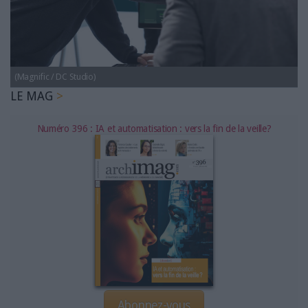
LES GUIDES PRATIQUES
LES BASES DE DONNÉES
L'ESPACE EMPLOI
L'AGENDA
(Magnific / DC Studio)
L'ANNUAIRE DES ACTEURS
LE MAG
LES LIVRES BLANCS
LES SUPPLÉMENTS
Numéro 396 : IA et automatisation : vers la fin de la veille?
NOS OFFRES D'ABONNEMENTS
Abonnez-vous