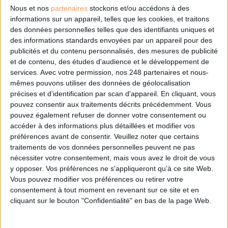
DSI du secteur public : le pivot de la transformation
Nous et nos
partenaires
stockons et/ou accédons à des
informations sur un appareil, telles que les cookies, et traitons
des données personnelles telles que des identifiants uniques et
des informations standards envoyées par un appareil pour des
Les derniers guides :
publicités et du contenu personnalisés, des mesures de publicité
IA génératives : cas d’usage et retours d’expérience
et de contenu, des études d'audience et le développement de
services.
Avec votre permission, nos 248 partenaires et nous-
mêmes pouvons utiliser des données de géolocalisation
précises et d’identification par scan d'appareil. En cliquant, vous
Archivage physique et électronique : enjeux, méthodes et
outils
pouvez consentir aux traitements décrits précédemment. Vous
pouvez également refuser de donner votre consentement ou
accéder à des informations plus détaillées et modifier vos
Stratégie data : tirez profit de l’intelligence des
données
préférences avant de consentir.
Veuillez noter que certains
traitements de vos données personnelles peuvent ne pas
nécessiter votre consentement, mais vous avez le droit de vous
y opposer. Vos préférences ne s'appliqueront qu’à ce site Web.
LES DERNIÈRES PARUTIONS
Vous pouvez modifier vos préférences ou retirer votre
consentement à tout moment en revenant sur ce site et en
cliquant sur le bouton "Confidentialité" en bas de la page Web.