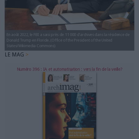
LES GUIDES PRATIQUES
LES BASES DE DONNÉES
L'ESPACE EMPLOI
L'AGENDA
En août 2022, le FBI a saisi près de 11 000 d'archives dans la résidence de
L'ANNUAIRE DES ACTEURS
Donald Trump en Floride. (Office of the President of the United
LES LIVRES BLANCS
States/Wikimedia Commons)
LE MAG
LES SUPPLÉMENTS
Numéro 396 : IA et automatisation : vers la fin de la veille?
NOS OFFRES D'ABONNEMENTS