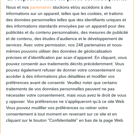
Nous et nos
partenaires
stockons et/ou accédons à des
informations sur un appareil, telles que les cookies, et traitons
des données personnelles telles que des identifiants uniques et
Les derniers guides :
des informations standards envoyées par un appareil pour des
IA génératives : cas d’usage et retours d’expérience
publicités et du contenu personnalisés, des mesures de publicité
et de contenu, des études d'audience et le développement de
services.
Avec votre permission, nos 248 partenaires et nous-
Archivage physique et électronique : enjeux, méthodes et
mêmes pouvons utiliser des données de géolocalisation
outils
précises et d’identification par scan d'appareil. En cliquant, vous
pouvez consentir aux traitements décrits précédemment. Vous
Stratégie data : tirez profit de l’intelligence des
pouvez également refuser de donner votre consentement ou
données
accéder à des informations plus détaillées et modifier vos
préférences avant de consentir.
Veuillez noter que certains
traitements de vos données personnelles peuvent ne pas
nécessiter votre consentement, mais vous avez le droit de vous
LES DERNIÈRES PARUTIONS
y opposer. Vos préférences ne s'appliqueront qu’à ce site Web.
Vous pouvez modifier vos préférences ou retirer votre
consentement à tout moment en revenant sur ce site et en
cliquant sur le bouton "Confidentialité" en bas de la page Web.