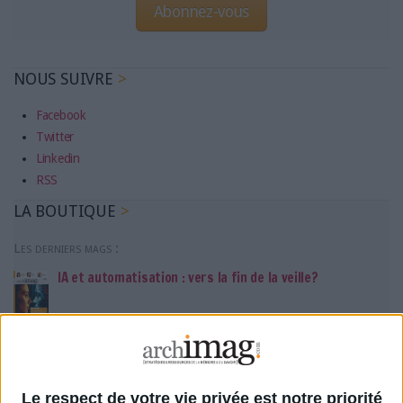
Abonnez-vous
NOUS SUIVRE
Facebook
Twitter
Linkedin
RSS
LA BOUTIQUE
Les derniers mags :
IA et automatisation : vers la fin de la veille?
Bibliothèques : comment survivre face aux pressions?
DSI du secteur public : le pivot de la transformation
Le respect de votre vie privée est notre priorité