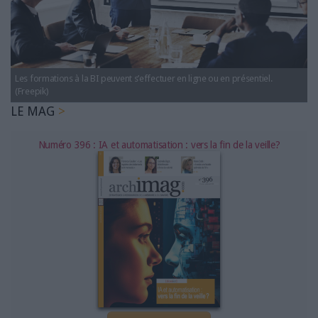
LES GUIDES PRATIQUES
LES BASES DE DONNÉES
L'ESPACE EMPLOI
L'AGENDA
Les formations à la BI peuvent s’effectuer en ligne ou en présentiel.
L'ANNUAIRE DES ACTEURS
(Freepik)
LES LIVRES BLANCS
LE MAG
LES SUPPLÉMENTS
Numéro 396 : IA et automatisation : vers la fin de la veille?
NOS OFFRES D'ABONNEMENTS