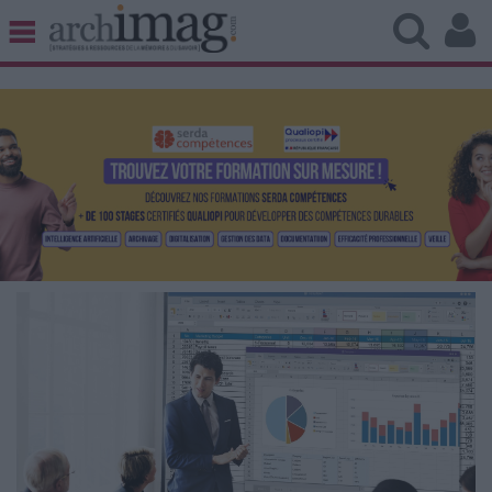
BIBLIOTHÈQUE ÉDITION
ARCHIVES PATRIMOINE
VEILLE DOCUMENTATION
DÉMAT CLOUD
UNIVERS DATA
TRAVAIL COLLABORATIF
VIE NUMÉRIQUE
NUMÉRIQUE RESPONSABLE
LES DOSSIERS
LES NEWSLETTERS
LE MAGAZINE