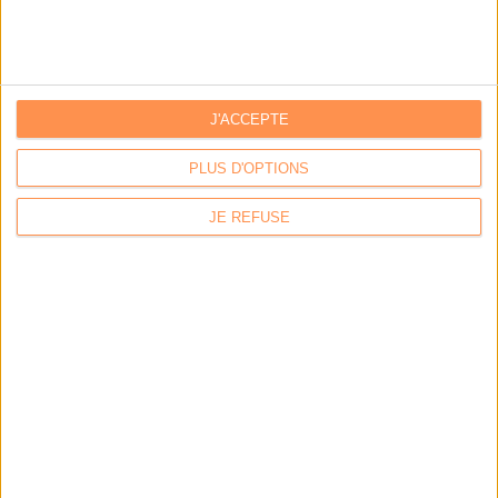
Par:
Hugo Velluet
Quand la démat devient obligatoire
Par:
Bruno Texier
Le plus beau but de tous les temps, signé Pelé, reconstitué
J'ACCEPTE
grâce...
Par:
Bruno Texier
PLUS D'OPTIONS
Système d'information : ranger son fouillis d’applications
JE REFUSE
Par:
Christophe Dutheil
Un callbot dopé à l‘IA pour répondre aux citoyens de Plaisir
Par:
Axel Halsenbach
L'AGENDA