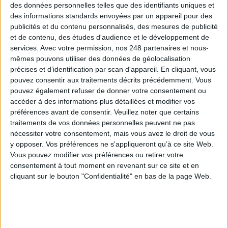
des données personnelles telles que des identifiants uniques et
des informations standards envoyées par un appareil pour des
Les derniers guides :
publicités et du contenu personnalisés, des mesures de publicité
et de contenu, des études d'audience et le développement de
IA génératives : cas d’usage et retours d’expérience
services.
Avec votre permission, nos 248 partenaires et nous-
mêmes pouvons utiliser des données de géolocalisation
précises et d’identification par scan d'appareil. En cliquant, vous
Archivage physique et électronique : enjeux, méthodes et
outils
pouvez consentir aux traitements décrits précédemment. Vous
pouvez également refuser de donner votre consentement ou
accéder à des informations plus détaillées et modifier vos
Stratégie data : tirez profit de l’intelligence des
données
préférences avant de consentir.
Veuillez noter que certains
traitements de vos données personnelles peuvent ne pas
nécessiter votre consentement, mais vous avez le droit de vous
y opposer. Vos préférences ne s'appliqueront qu’à ce site Web.
Vous pouvez modifier vos préférences ou retirer votre
LES DERNIÈRES PARUTIONS
consentement à tout moment en revenant sur ce site et en
cliquant sur le bouton "Confidentialité" en bas de la page Web.