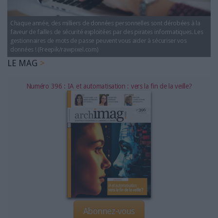
LES GUIDES PRATIQUES
LES BASES DE DONNÉES
Chaque année, des milliers de données personnelles sont dérobées à la
L'ESPACE EMPLOI
faveur de failles de sécurité exploitées par des pirates informatiques. Les
gestionnaires de mots de passe peuvent vous aider à sécuriser vos
L'AGENDA
données ! (Freepik/rawpixel.com)
L'ANNUAIRE DES ACTEURS
LE MAG
LES LIVRES BLANCS
LES SUPPLÉMENTS
Numéro 396 : IA et automatisation : vers la fin de la veille?
NOS OFFRES D'ABONNEMENTS
Abonnez-vous