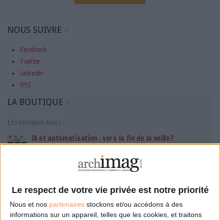
NOUS SUIVRE
Facebook
Twitter
Linkedin
RSS
LA BOUTIQUE
Les derniers mags :
IA et automatisation : vers la fin de la veille?
Bibliothèques : comment survivre face aux pressions?
Le respect de votre vie privée est notre priorité
DSI du secteur public : le pivot de la transformation
Nous et nos
partenaires
stockons et/ou accédons à des
informations sur un appareil, telles que les cookies, et traitons