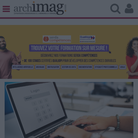
BIBLIOTHÈQUE ÉDITION
ARCHIVES PATRIMOINE
VEILLE DOCUMENTATION
DÉMAT CLOUD
UNIVERS DATA
TRAVAIL COLLABORATIF
VIE NUMÉRIQUE
NUMÉRIQUE RESPONSABLE
LES DOSSIERS
LES NEWSLETTERS
LE MAGAZINE