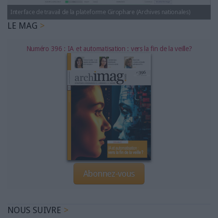
LES GUIDES PRATIQUES
Interface de travail de la plateforme Girophare (Archives nationales)
LES BASES DE DONNÉES
LE MAG
L'ESPACE EMPLOI
L'AGENDA
Numéro 396 : IA et automatisation : vers la fin de la veille?
L'ANNUAIRE DES ACTEURS
LES LIVRES BLANCS
LES SUPPLÉMENTS
NOS OFFRES D'ABONNEMENTS
Abonnez-vous
NOUS SUIVRE