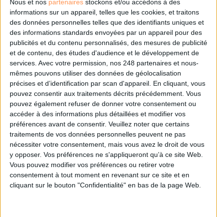
IA génératives : cas d’usage et retours d’expérience
Nous et nos
partenaires
stockons et/ou accédons à des
informations sur un appareil, telles que les cookies, et traitons
des données personnelles telles que des identifiants uniques et
Archivage physique et électronique : enjeux, méthodes et
des informations standards envoyées par un appareil pour des
outils
publicités et du contenu personnalisés, des mesures de publicité
et de contenu, des études d'audience et le développement de
Stratégie data : tirez profit de l’intelligence des
services.
Avec votre permission, nos 248 partenaires et nous-
données
mêmes pouvons utiliser des données de géolocalisation
précises et d’identification par scan d'appareil. En cliquant, vous
pouvez consentir aux traitements décrits précédemment. Vous
pouvez également refuser de donner votre consentement ou
LES DERNIÈRES PARUTIONS
accéder à des informations plus détaillées et modifier vos
préférences avant de consentir.
Veuillez noter que certains
traitements de vos données personnelles peuvent ne pas
nécessiter votre consentement, mais vous avez le droit de vous
y opposer. Vos préférences ne s'appliqueront qu’à ce site Web.
Vous pouvez modifier vos préférences ou retirer votre
consentement à tout moment en revenant sur ce site et en
cliquant sur le bouton "Confidentialité" en bas de la page Web.