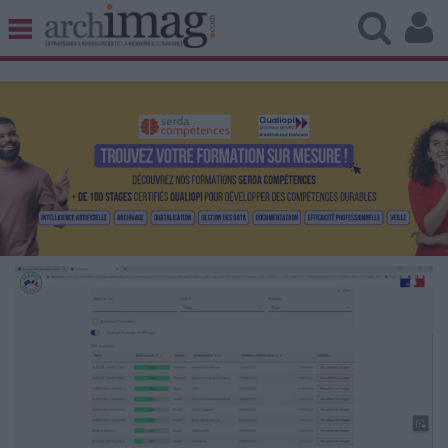
BIBLIOTHÈQUE ÉDITION
ARCHIVES PATRIMOINE
VEILLE DOCUMENTATION
DÉMAT CLOUD
UNIVERS DATA
TRAVAIL COLLABORATIF
VIE NUMÉRIQUE
NUMÉRIQUE RESPONSABLE
LES DOSSIERS
LES NEWSLETTERS
LE MAGAZINE