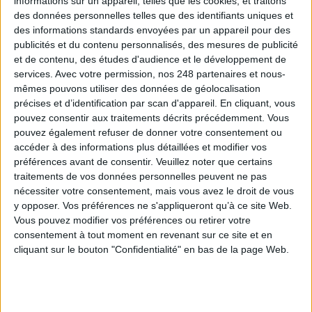
informations sur un appareil, telles que les cookies, et traitons
des données personnelles telles que des identifiants uniques et
Les derniers guides :
des informations standards envoyées par un appareil pour des
IA génératives : cas d’usage et retours d’expérience
publicités et du contenu personnalisés, des mesures de publicité
et de contenu, des études d'audience et le développement de
services.
Avec votre permission, nos 248 partenaires et nous-
Archivage physique et électronique : enjeux, méthodes et
mêmes pouvons utiliser des données de géolocalisation
outils
précises et d’identification par scan d'appareil. En cliquant, vous
pouvez consentir aux traitements décrits précédemment. Vous
Stratégie data : tirez profit de l’intelligence des
pouvez également refuser de donner votre consentement ou
données
accéder à des informations plus détaillées et modifier vos
préférences avant de consentir.
Veuillez noter que certains
traitements de vos données personnelles peuvent ne pas
nécessiter votre consentement, mais vous avez le droit de vous
LES DERNIÈRES PARUTIONS
y opposer. Vos préférences ne s'appliqueront qu’à ce site Web.
Vous pouvez modifier vos préférences ou retirer votre
consentement à tout moment en revenant sur ce site et en
cliquant sur le bouton "Confidentialité" en bas de la page Web.