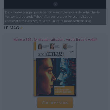
LES GUIDES PRATIQUES
LES BASES DE DONNÉES
Deux modes sont proposés par Onesearch, le moteur de recherche de
L'ESPACE EMPLOI
Verizon (qui possède Yahoo) : l'un sombre, aux fonctionnalités de
confidentialité avancées, et l'autre lumineux, moins restrictif. (DR)
L'AGENDA
LE MAG
L'ANNUAIRE DES ACTEURS
LES LIVRES BLANCS
Numéro 396 : IA et automatisation : vers la fin de la veille?
LES SUPPLÉMENTS
NOS OFFRES D'ABONNEMENTS
Abonnez-vous