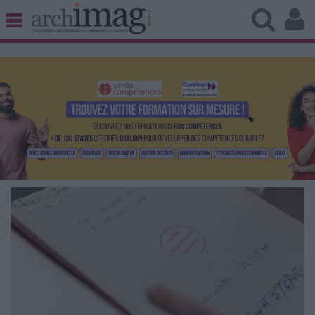
BIBLIOTHÈQUE ÉDITION
ARCHIVES PATRIMOINE
VEILLE DOCUMENTATION
DÉMAT CLOUD
UNIVERS DATA
TRAVAIL COLLABORATIF
VIE NUMÉRIQUE
NUMÉRIQUE RESPONSABLE
LES DOSSIERS
LES NEWSLETTERS
LE MAGAZINE