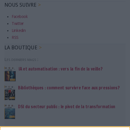
NOUS SUIVRE
Facebook
Twitter
Linkedin
RSS
LA BOUTIQUE
Les derniers mags :
IA et automatisation : vers la fin de la veille?
Bibliothèques : comment survivre face aux pressions?
DSI du secteur public : le pivot de la transformation