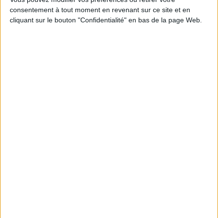
consentement à tout moment en revenant sur ce site et en
cliquant sur le bouton "Confidentialité" en bas de la page Web.
Calico : IA générative locale : vers une gestion de
l’information plus intelligente et souveraine
Archimag : Stop au vrac numérique !
Archimag : Donnée produit : gouverner, enrichir, diffuser
et sécuriser un actif devenu stratégique
Coexel : Libérez le potentiel de la Veille avec l’IA
Générative - Edition 2026
Archimag : Facturation électronique : le plan d’action
opérationnel pour septembre 2026