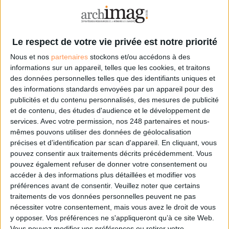
Les derniers guides :
IA génératives : cas d’usage et retours d’expérience
Le respect de votre vie privée est notre priorité
Archivage physique et électronique : enjeux, méthodes et
outils
Nous et nos
partenaires
stockons et/ou accédons à des
informations sur un appareil, telles que les cookies, et traitons
des données personnelles telles que des identifiants uniques et
Stratégie data : tirez profit de l’intelligence des
des informations standards envoyées par un appareil pour des
données
publicités et du contenu personnalisés, des mesures de publicité
et de contenu, des études d'audience et le développement de
services.
Avec votre permission, nos 248 partenaires et nous-
mêmes pouvons utiliser des données de géolocalisation
LES DERNIÈRES PARUTIONS
précises et d’identification par scan d'appareil. En cliquant, vous
pouvez consentir aux traitements décrits précédemment. Vous
pouvez également refuser de donner votre consentement ou
accéder à des informations plus détaillées et modifier vos
préférences avant de consentir.
Veuillez noter que certains
traitements de vos données personnelles peuvent ne pas
nécessiter votre consentement, mais vous avez le droit de vous
y opposer. Vos préférences ne s'appliqueront qu’à ce site Web.
Vous pouvez modifier vos préférences ou retirer votre