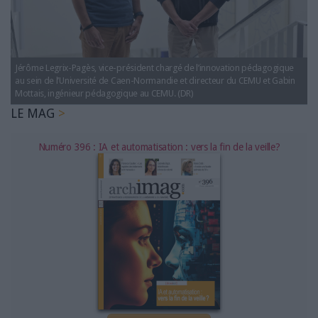
LES GUIDES PRATIQUES
LES BASES DE DONNÉES
L'ESPACE EMPLOI
L'AGENDA
Jérôme Legrix-Pagès, vice-président chargé de l’innovation pédagogique
au sein de l’Université de Caen-Normandie et directeur du CEMU et Gabin
L'ANNUAIRE DES ACTEURS
Mottais, ingénieur pédagogique au CEMU. (DR)
LES LIVRES BLANCS
LE MAG
LES SUPPLÉMENTS
Numéro 396 : IA et automatisation : vers la fin de la veille?
NOS OFFRES D'ABONNEMENTS