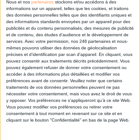
Nous et nos
partenaires
stockons et/ou accédons à des
informations sur un appareil, telles que les cookies, et traitons
des données personnelles telles que des identifiants uniques et
des informations standards envoyées par un appareil pour des
Les derniers guides :
publicités et du contenu personnalisés, des mesures de publicité
IA génératives : cas d’usage et retours d’expérience
et de contenu, des études d'audience et le développement de
services.
Avec votre permission, nos 248 partenaires et nous-
mêmes pouvons utiliser des données de géolocalisation
Archivage physique et électronique : enjeux, méthodes et
précises et d’identification par scan d'appareil. En cliquant, vous
outils
pouvez consentir aux traitements décrits précédemment. Vous
pouvez également refuser de donner votre consentement ou
Stratégie data : tirez profit de l’intelligence des
accéder à des informations plus détaillées et modifier vos
données
préférences avant de consentir.
Veuillez noter que certains
traitements de vos données personnelles peuvent ne pas
nécessiter votre consentement, mais vous avez le droit de vous
y opposer. Vos préférences ne s'appliqueront qu’à ce site Web.
LES DERNIÈRES PARUTIONS
Vous pouvez modifier vos préférences ou retirer votre
consentement à tout moment en revenant sur ce site et en
cliquant sur le bouton "Confidentialité" en bas de la page Web.