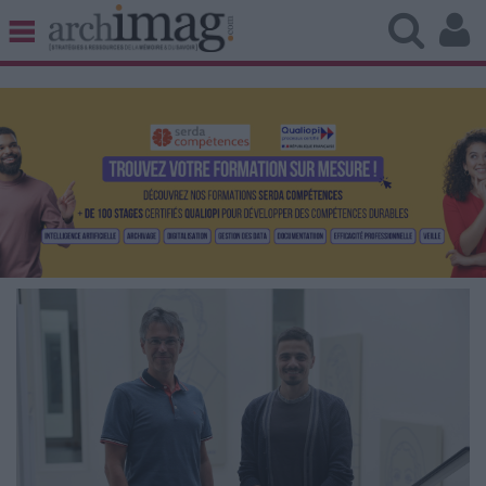
BIBLIOTHÈQUE ÉDITION
ARCHIVES PATRIMOINE
VEILLE DOCUMENTATION
DÉMAT CLOUD
UNIVERS DATA
TRAVAIL COLLABORATIF
VIE NUMÉRIQUE
NUMÉRIQUE RESPONSABLE
LES DOSSIERS
LES NEWSLETTERS
LE MAGAZINE