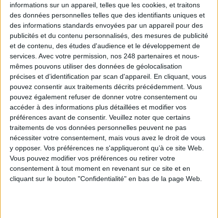
DSI du secteur public : le pivot de la transformation
informations sur un appareil, telles que les cookies, et traitons
des données personnelles telles que des identifiants uniques et
des informations standards envoyées par un appareil pour des
publicités et du contenu personnalisés, des mesures de publicité
Les derniers guides :
et de contenu, des études d'audience et le développement de
services.
Avec votre permission, nos 248 partenaires et nous-
IA génératives : cas d’usage et retours d’expérience
mêmes pouvons utiliser des données de géolocalisation
précises et d’identification par scan d'appareil. En cliquant, vous
pouvez consentir aux traitements décrits précédemment. Vous
Archivage physique et électronique : enjeux, méthodes et
pouvez également refuser de donner votre consentement ou
outils
accéder à des informations plus détaillées et modifier vos
préférences avant de consentir.
Veuillez noter que certains
Stratégie data : tirez profit de l’intelligence des
traitements de vos données personnelles peuvent ne pas
données
nécessiter votre consentement, mais vous avez le droit de vous
y opposer. Vos préférences ne s'appliqueront qu’à ce site Web.
Vous pouvez modifier vos préférences ou retirer votre
consentement à tout moment en revenant sur ce site et en
LES DERNIÈRES PARUTIONS
cliquant sur le bouton "Confidentialité" en bas de la page Web.