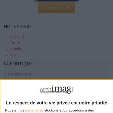
Abonnez-vous
NOUS SUIVRE
Facebook
Twitter
Linkedin
RSS
LA BOUTIQUE
Les derniers mags :
IA et automatisation : vers la fin de la veille?
Bibliothèques : comment survivre face aux pressions?
Le respect de votre vie privée est notre priorité
Nous et nos
partenaires
stockons et/ou accédons à des