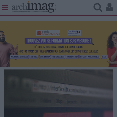
BIBLIOTHÈQUE ÉDITION
ARCHIVES PATRIMOINE
VEILLE DOCUMENTATION
DÉMAT CLOUD
UNIVERS DATA
TRAVAIL COLLABORATIF
VIE NUMÉRIQUE
NUMÉRIQUE RESPONSABLE
LES DOSSIERS
LES NEWSLETTERS
LE MAGAZINE