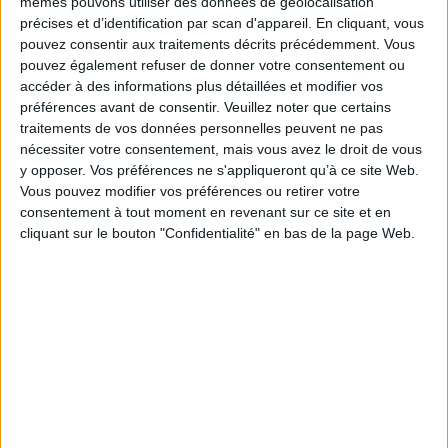
mêmes pouvons utiliser des données de géolocalisation
précises et d’identification par scan d'appareil. En cliquant, vous
pouvez consentir aux traitements décrits précédemment. Vous
Téléphone
*
pouvez également refuser de donner votre consentement ou
accéder à des informations plus détaillées et modifier vos
préférences avant de consentir.
Veuillez noter que certains
Votre société
*
traitements de vos données personnelles peuvent ne pas
nécessiter votre consentement, mais vous avez le droit de vous
y opposer. Vos préférences ne s'appliqueront qu’à ce site Web.
Vous pouvez modifier vos préférences ou retirer votre
Fonction
*
consentement à tout moment en revenant sur ce site et en
cliquant sur le bouton "Confidentialité" en bas de la page Web.
Code postal
*
Ville
*
Secteur
*