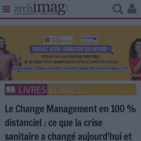
BIBLIOTHÈQUE ÉDITION
ARCHIVES PATRIMOINE
VEILLE DOCUMENTATION
DÉMAT CLOUD
UNIVERS DATA
TRAVAIL COLLABORATIF
VIE NUMÉRIQUE
NUMÉRIQUE RESPONSABLE
Le Change Management en 100 %
LES DOSSIERS
distanciel : ce que la crise
LES NEWSLETTERS
sanitaire a changé aujourd'hui et
LE MAGAZINE