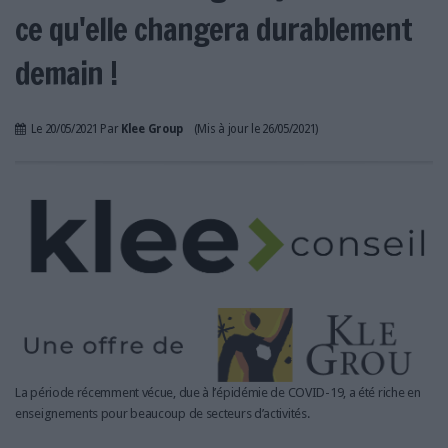
LES GUIDES PRATIQUES
ce qu'elle changera durablement
LES BASES DE DONNÉES
demain !
L'ESPACE EMPLOI
L'AGENDA
L'ANNUAIRE DES ACTEURS
Le 20/05/2021 Par
Klee Group
(Mis à jour le 26/05/2021)
LES LIVRES BLANCS
LES SUPPLÉMENTS
NOS OFFRES D'ABONNEMENTS
La période récemment vécue, due à l’épidémie de COVID-19, a été riche en
enseignements pour beaucoup de secteurs d’activités.