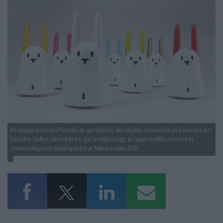
Archimag Nabaztag.jpg
LES GUIDES PRATIQUES
LES BASES DE DONNÉES
L'ESPACE EMPLOI
L'AGENDA
L'ANNUAIRE DES ACTEURS
LES LIVRES BLANCS
LES SUPPLÉMENTS
NOS OFFRES D'ABONNEMENTS
En apparence inoffensifs et serviables, les objets connectés présentent de
lourdes failles sécuritaires. Ici, le Nabaztag, le lapin multifonctions et
communiquant développé par Mindscape. (DR)