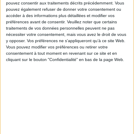
Le signalement de contenus générés par l'IA
pouvez consentir aux traitements décrits précédemment. Vous
devient obligatoire à partir du 2 août
pouvez également refuser de donner votre consentement ou
accéder à des informations plus détaillées et modifier vos
préférences avant de consentir.
Veuillez noter que certains
traitements de vos données personnelles peuvent ne pas
nécessiter votre consentement, mais vous avez le droit de vous
y opposer. Vos préférences ne s'appliqueront qu’à ce site Web.
Clara Chappaz pressentie pour rejoindre
Emmanuel Macron à l'Elysée
Vous pouvez modifier vos préférences ou retirer votre
consentement à tout moment en revenant sur ce site et en
cliquant sur le bouton "Confidentialité" en bas de la page Web.
Trois outils d’IA pour faciliter la recherche
académique
L'administration s'interroge face aux usages non
encadrés de l'IA