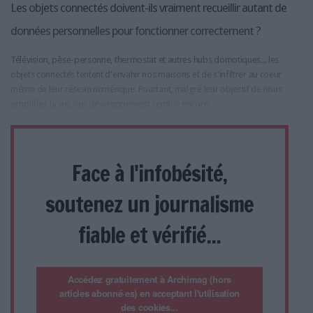
Les objets connectés doivent-ils vraiment recueillir autant de
données personnelles pour fonctionner correctement ?
Télévision, pèse-personne, thermostat et autres hubs domotiques... les
objets connectés tentent d'envahir nos maisons et de s'infiltrer au coeur
même de leur réseau numérique. Pourtant, malgré leur objectif de nous
simpliflier la vie, leur développement semble encore
Face à l'infobésité,
soutenez un journalisme
fiable et vérifié...
Accédez gratuitement à Archimag (hors
articles abonné·es) en acceptant l'utilisation
des cookies...