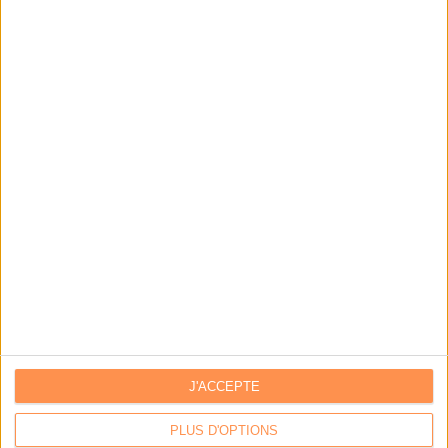
Archivage physique et électronique : enjeux, méthodes et
outils
Stratégie data : tirez profit de l’intelligence des
données
LES DERNIÈRES PARUTIONS
J'ACCEPTE
PLUS D'OPTIONS