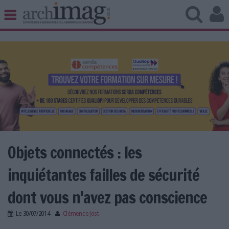
BIBLIOTHÈQUE ÉDITION
ARCHIVES PATRIMOINE
VEILLE DOCUMENTATION
DÉMAT CLOUD
UNIVERS DATA
TRAVAIL COLLABORATIF
VIE NUMÉRIQUE
NUMÉRIQUE RESPONSABLE
Objets connectés : les
inquiétantes failles de sécurité
LES DOSSIERS
dont vous n'avez pas conscience
LES NEWSLETTERS
Le
30/07/2014
Clémence Jost
LE MAGAZINE