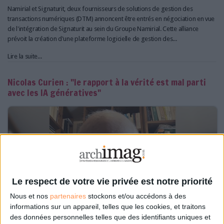
Namirial et Signaturit, deux fournisseurs de solutions de gestion des
transactions numériques (DTM) annoncent être entrés en négociation en vue
de l'intégration de Signaturit au sein du Groupe Namirial. Cette alliance
prévoit la création d'une plateforme logicielle de gestion des...
Lire la suite...
Nicolas Curien : "le rapport à la vérité est mal parti
avec les IA génératives"
Le respect de votre vie privée est notre priorité
Nous et nos
partenaires
stockons et/ou accédons à des
informations sur un appareil, telles que les cookies, et traitons
des données personnelles telles que des identifiants uniques et