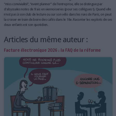
LES GUIDES PRATIQUES
"miss convivialité", “event planner” de l'entreprise, elle se distingue par
LES BASES DE DONNÉES
d'abyssales notes de frais en viennoiseries (pour ses collègues !). Quand elle
n'est pas à son club de lecture ou sur son vélo dans les rues de Paris, on peut
L'ESPACE EMPLOI
la croiser en train de boire des cafés dans le 18e. Raconter les exploits de ses
L'AGENDA
deux enfants est son quotidien.
L'ANNUAIRE DES ACTEURS
Articles du même auteur :
LES LIVRES BLANCS
LES SUPPLÉMENTS
Facture électronique 2026 : la FAQ de la réforme
NOS OFFRES D'ABONNEMENTS