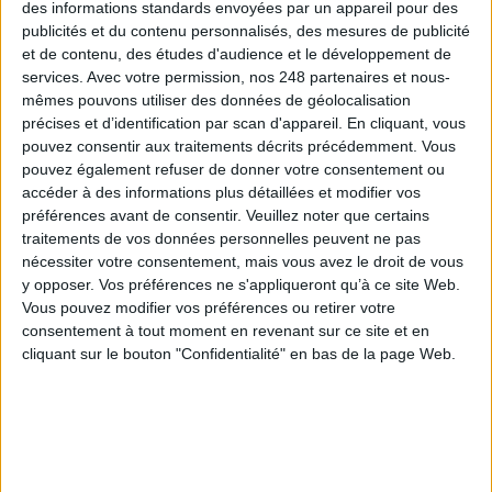
des informations standards envoyées par un appareil pour des
publicités et du contenu personnalisés, des mesures de publicité
et de contenu, des études d'audience et le développement de
Le 27/juin/2025
Clémence Jost
services.
Avec votre permission, nos 248 partenaires et nous-
Abonnés
Ingénieur-économiste et professeur émérite au Cnam, Nicolas
mêmes pouvons utiliser des données de géolocalisation
Curien est un ancien membre du Collège de l’Arcep et du CSA (devenu
précises et d’identification par scan d'appareil. En cliquant, vous
l’Arcom). Il est également cofondateur de l’Académie des technologies, qui a
pouvez consentir aux traitements décrits précédemment. Vous
publié le rapport "IA générative et la mésinformation", en...
pouvez également refuser de donner votre consentement ou
accéder à des informations plus détaillées et modifier vos
Lire la suite...
préférences avant de consentir.
Veuillez noter que certains
traitements de vos données personnelles peuvent ne pas
Dossier - Bibliothèques : les tendances qui
nécessiter votre consentement, mais vous avez le droit de vous
pourraient transformer leur futur
y opposer. Vos préférences ne s'appliqueront qu’à ce site Web.
Vous pouvez modifier vos préférences ou retirer votre
consentement à tout moment en revenant sur ce site et en
cliquant sur le bouton "Confidentialité" en bas de la page Web.