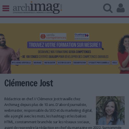
BIBLIOTHÈQUE ÉDITION
ARCHIVES PATRIMOINE
VEILLE DOCUMENTATION
DÉMAT CLOUD
UNIVERS DATA
TRAVAIL COLLABORATIF
VIE NUMÉRIQUE
NUMÉRIQUE RESPONSABLE
Clémence Jost
Rédactrice en chef // Clémence Jost travaille chez
Archimag depuis plus de 10 ans. D'abord journaliste,
LES DOSSIERS
webmaster, responsable du SEO et du marketing digital,
LES NEWSLETTERS
elle a jonglé avec les mots, les hashtags et les balises
HTML, constamment branchée sur les réseaux sociaux,
LE MAGAZINE
avant de reprendre la rédaction en chef du magazine en 2022. Surnommée